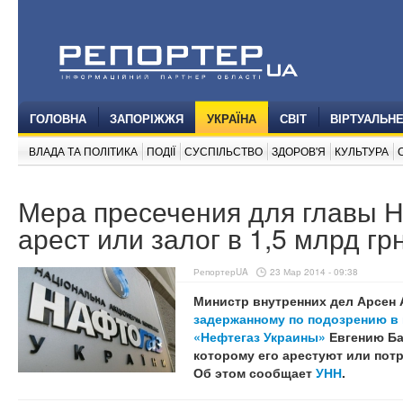
ГОЛОВНА
ЗАПОРІЖЖЯ
УКРАЇНА
СВІТ
ВІРТУАЛЬН
ВЛАДА ТА ПОЛІТИКА
ПОДІЇ
СУСПІЛЬСТВО
ЗДОРОВ'Я
КУЛЬТУРА
Мера пресечения для главы 
арест или залог в 1,5 млрд гр
РепортерUA
23 Мар 2014 - 09:38
Министр внутренних дел Арсен А
задержанному по подозрению в
«Нефтегаз Украины»
Евгению Ба
которому его арестуют или потр
Об этом сообщает
УНН
.