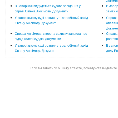
Докуме
В Запоріжжі відбудеться судове засідання у
В Запор
справі Євгена Анісімова. Документи
замах н
У запорізькому суді розглянуть запобіжний захід
Справа 
Євгену Анісімову. Документ
апеляці
Докуме
Справа Анісімова: сторона захисту заявила про
Справа 
відвід колегії суддів. Документи
розглян
У запорізькому суді розглянуть запобіжний захід
В запор
Євгену Анісімову. Документ
делу Ев
Если вы заметили ошибку в тексте, пожалуйста выделите 