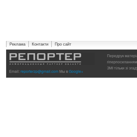
Реклама
Контакти
Про сайт
Передрук матеріа
гіперпосиланням 
ЗМІ тільки зі зг
Email:
reporterzp@gmail.com
Мы в
Google+