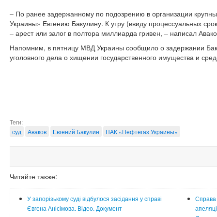
– По ранее задержанному по подозрению в организации крупн
Украины» Евгению Бакулину. К утру (ввиду процессуальных срок
– арест или залог в полтора миллиарда гривен, – написал Авако
Напомним, в пятницу МВД Украины сообщило о задержании Бак
уголовного дела о хищении государственного имущества и сред
Теги:
суд
Аваков
Евгений Бакулин
НАК «Нефтегаз Украины»
Читайте также:
У запорізькому суді відбулося засідання у справі
Справа 
Євгена Анісімова. Відео. Документ
апеляці