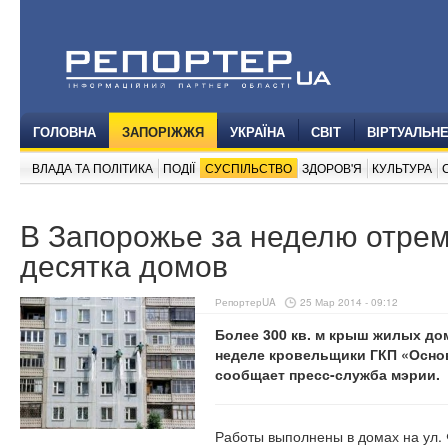
ГОЛОВНА
ЗАПОРІЖЖЯ
УКРАЇНА
СВІТ
ВІРТУАЛЬН
ВЛАДА ТА ПОЛІТИКА
ПОДІЇ
СУСПІЛЬСТВО
ЗДОРОВ'Я
КУЛЬТУРА
В Запорожье за неделю отре
десятка домов
РепортерUA
25 Мар 2014 - 09:12
Более 300 кв. м крыш жилых д
неделе кровельщики ГКП «Осно
сообщает пресс-служба мэрии.
Работы выполнены в домах на ул. 