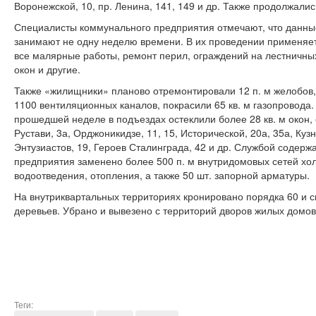
Воронежской, 10, пр. Ленина, 141, 149 и др. Также продолжали
Специалисты коммунального предприятия отмечают, что данны
занимают не одну неделю времени. В их проведении применяе
все малярные работы, ремонт перил, ограждений на лестничных
окон и другие.
Также «жилищники» планово отремонтировали 12 п. м желобов, 
1100 вентиляционных каналов, покрасили 65 кв. м газопровода
прошедшей неделе в подъездах остеклили более 28 кв. м окон,
Рустави, 3а, Орджоникидзе, 11, 15, Исторической, 20а, 35а, Куз
Энтузиастов, 19, Героев Сталинграда, 42 и др. Службой содер
предприятия заменено более 500 п. м внутридомовых сетей хол
водоотведения, отопления, а также 50 шт. запорной арматуры.
На внутриквартальных территориях кронировано порядка 60 и 
деревьев. Убрано и вывезено с территорий дворов жилых домов
Теги: