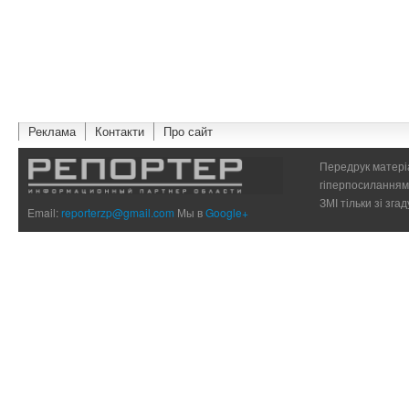
Реклама
Контакти
Про сайт
Передрук матеріа
гіперпосиланням 
ЗМІ тільки зі зг
Email:
reporterzp@gmail.com
Мы в
Google+