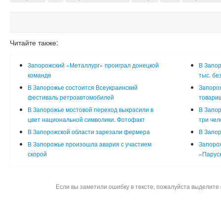
Читайте также:
Запорожский «Металлург» проиграл донецкой
В Запор
команде
тыс. бе
В Запорожье состоится Всеукраинский
Запоро
фестиваль ретроавтомобилей
товарищ
В Запорожье мостовой переход выкрасили в
В Запор
цвет национальной символики. Фотофакт
три чел
В Запорожской области зарезали фермера
В Запор
В Запорожье произошла авария с участием
Запорож
скорой
«Парус
Если вы заметили ошибку в тексте, пожалуйста выделите 