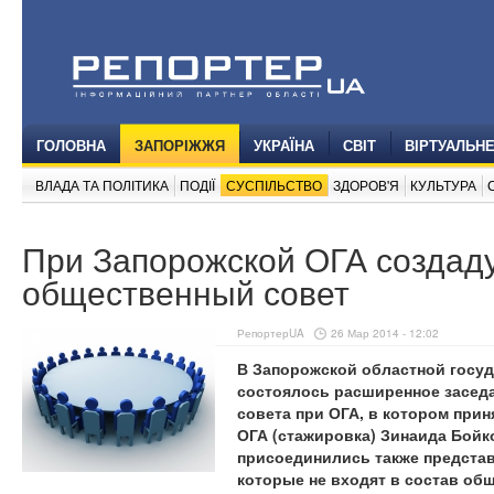
ГОЛОВНА
ЗАПОРІЖЖЯ
УКРАЇНА
СВІТ
ВІРТУАЛЬН
ВЛАДА ТА ПОЛІТИКА
ПОДІЇ
СУСПІЛЬСТВО
ЗДОРОВ'Я
КУЛЬТУРА
При Запорожской ОГА создад
общественный совет
РепортерUA
26 Мар 2014 - 12:02
В Запорожской областной госу
состоялось расширенное засед
совета при ОГА, в котором прин
ОГА (стажировка) Зинаида Бойко
присоединились также предста
которые не входят в состав общ