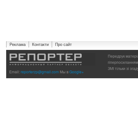
Реклама
Контакти
Про сайт
Передрук матеріа
гіперпосиланням 
ЗМІ тільки зі зг
Email:
reporterzp@gmail.com
Мы в
Google+