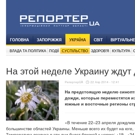
ГОЛОВНА
ЗАПОРІЖЖЯ
УКРАЇНА
СВІТ
ВІРТУАЛЬН
ВЛАДА ТА ПОЛІТИКА
ПОДІЇ
СУСПІЛЬСТВО
ЗДОРОВ'Я
КУЛЬТУРА
На этой неделе Украину ждут
РепортерUA
22 Апр 2014 - 12:41
На предстоящую неделю синопт
дожди, которые переместятся и
южные и восточные регионы стр
«В течение 22–23 апреля дождлив
большинстве областей Украины. Меньше всего их будет на юге, 
Температура воздуха в эти дни будет близкой к норме: +19...+2