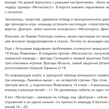
выезде. Но домой вернулись с разными настроениями. «Бело-з
лидеру турнира «Металлисту». В ворота львовян харьковчане з
с пенальти.
Запорожцы, напротив, одержали победу в принципиальном дерб
где проходила игра, команды устроили настоящую «перестрелку
ворота «Днепра» забил капитан юниорского «Металлурга» Дми
Впрочем, во Львове Плахтырь помочь своим партнерам не смож
уже восьмое предупреждение в сезоне. Потому он вынужден пр
Еще с большими кадровыми проблемами столкнулся перед матч
19 Игорь Йовичевич. В поединке против «Металлиста» получили 
львовской команды – вратарь Силецкий и правый защитник Лоба
трех ключевых игроков. Вратарь Мозыль, левый защитник Штане
расположении сборной Украины U-19.
По информации клуба, в турнирной таблице юниорского первен
три команды. Львовяне выше – на четвертой строчке. При этом, 
третьем месте, у подопечных Йовичевича 14 очков – 4 выигрыша
команд и разница мячей – +1. Но динамовцы забили на один гол
А вот «Металлург», невзирая на победу над «Днепром», сейчас
поражений и ни одной ничьей, что принесло команде 9 баллов
мячей 14 – 23.