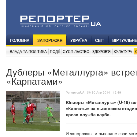
ГОЛОВНА
ЗАПОРІЖЖЯ
УКРАЇНА
СВІТ
ВІРТУАЛЬН
ВЛАДА ТА ПОЛІТИКА
ПОДІЇ
СУСПІЛЬСТВО
ЗДОРОВ'Я
КУЛЬТУРА
Дублеры «Металлурга» встрет
«Карпатами»
РепортерUA
30 Апр 2014 - 12:49
Юниоры «Металлурга» (U-19) вст
«Карпаты» на львовском стадио
пресс-служба клуба.
И запорожцы, и львовяне свои ма