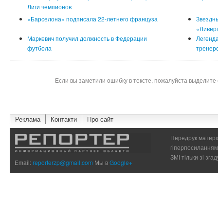
Лиги чемпионов
«Барселона» подписала 22-летнего француза
Звездны
«Ливер
Маркевич получил должность в Федерации
Легенда
футбола
тренер
Если вы заметили ошибку в тексте, пожалуйста выделите 
Реклама
Контакти
Про сайт
Передрук матеріа
гіперпосиланням 
ЗМІ тільки зі зг
Email:
reporterzp@gmail.com
Мы в
Google+