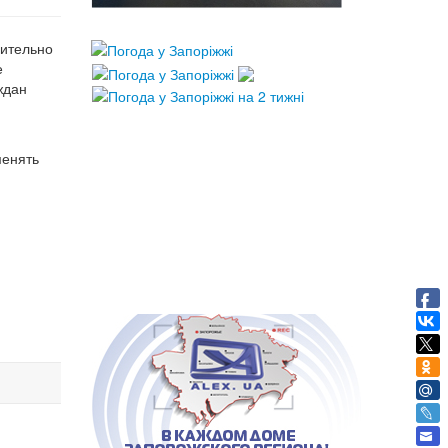
чительно
е
ждан
менять