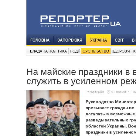
ГОЛОВНА
ЗАПОРІЖЖЯ
УКРАЇНА
СВІТ
В
ВЛАДА ТА ПОЛІТИКА
ПОДІЇ
СУСПІЛЬСТВО
ЗДОРОВ'Я
К
На майские праздники в 
служить в усиленном ре
РепортерUA
01 мая 2014 - 15
Руководство Министер
призывает граждан во 
вступать в возможные
разведывательных гру
областей Украины. Во
праздники в усиленно