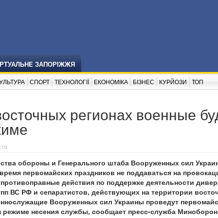
ІРТУАЛЬНЕ ЗАПОРІЖЖЯ
УЛЬТУРА
СПОРТ
ТЕХНОЛОГІЇ
ЕКОНОМІКА
БІЗНЕС
КУРЙОЗИ
ТОП
восточных регионах военные бу
жиме
:10
ства обороны и Генерального штаба Вооруженных сил Украи
время первомайских праздников не поддаваться на провокаци
 противоправные действия по поддержке деятельности дивер
пп ВС РФ и сепаратистов, действующих на территории восто
еннослужащие Вооруженных сил Украины проведут первомай
м режиме несения службы, сообщает пресс-служба Миноборон