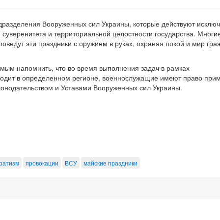
одразделения Вооруженных сил Украины, которые действуют исклю
 суверенитета и территориальной целостности государства. Многи
ведут эти праздники с оружием в руках, охраняя покой и мир гра
мым напомнить, что во время выполнения задач в рамках
оходит в определенном регионе, военнослужащие имеют право при
конодательством и Уставами Вооруженных сил Украины.
ратизм
провокации
ВСУ
майские праздники