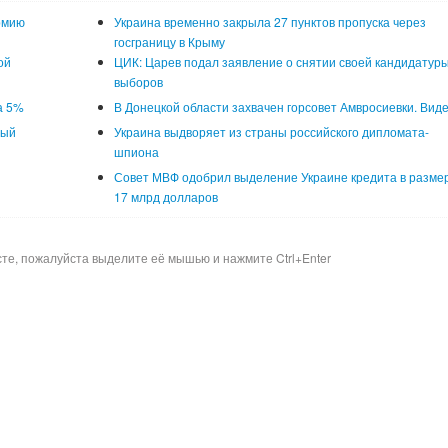
рмию
Украина временно закрыла 27 пунктов пропуска через
госграницу в Крыму
ой
ЦИК: Царев подал заявление о снятии своей кандидатуры
выборов
а 5%
В Донецкой области захвачен горсовет Амвросиевки. Вид
ный
Украина выдворяет из страны российского дипломата-
шпиона
Совет МВФ одобрил выделение Украине кредита в разме
17 млрд долларов
сте, пожалуйста выделите её мышью и нажмите Ctrl+Enter