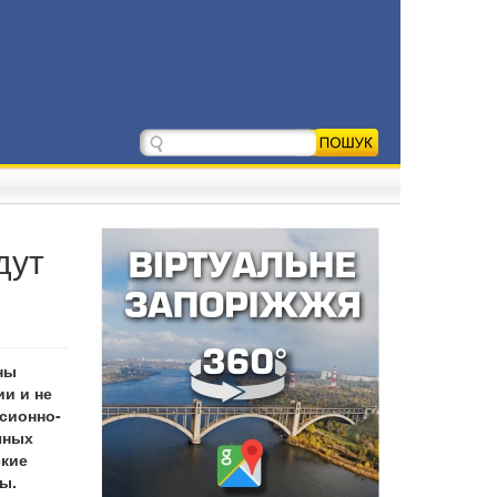
дут
ны
и и не
сионно-
чных
ские
ы.