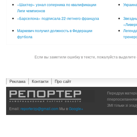
«Шахтер» узнал соперника по квалификации
Украина
Лиги чемпионов
«Барселона» подписала 22-летнего француза
Звездны
«Ливер
Маркевич получил должность в Федерации
Легенда
футбола
тренер
Если вы заметили ошибку в тексте, пожалуйста выделите 
Реклама
Контакти
Про сайт
Передрук матеріа
гіперпосиланням 
ЗМІ тільки зі зг
Email:
reporterzp@gmail.com
Мы в
Google+