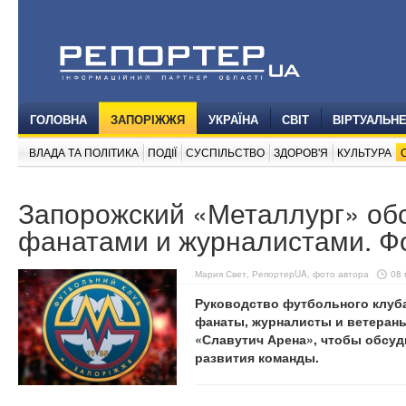
ГОЛОВНА
ЗАПОРІЖЖЯ
УКРАЇНА
СВІТ
ВІРТУАЛЬН
ВЛАДА ТА ПОЛІТИКА
ПОДІЇ
СУСПІЛЬСТВО
ЗДОРОВ'Я
КУЛЬТУРА
Запорожский «Металлург» об
фанатами и журналистами. Ф
Мария Свет, РепортерUA, фото автора
08 
Руководство футбольного клуба
фанаты, журналисты и ветеран
«Славутич Арена», чтобы обсу
развития команды.