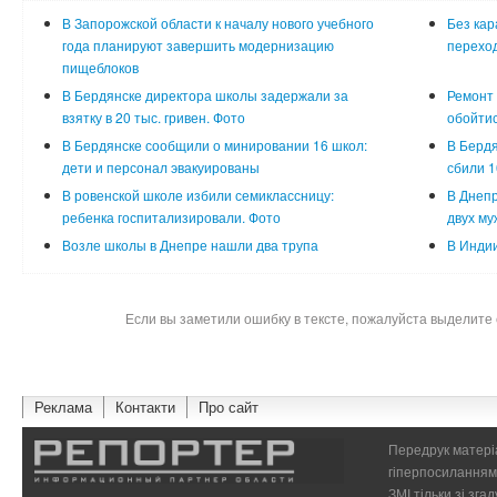
В Запорожской области к началу нового учебного
Без кар
года планируют завершить модернизацию
перехо
пищеблоков
В Бердянске директора школы задержали за
Ремонт
взятку в 20 тыс. гривен. Фото
обойтис
В Бердянске сообщили о минировании 16 школ:
В Бердя
дети и персонал эвакуированы
сбили 1
В ровенской школе избили семиклассницу:
В Днепр
ребенка госпитализировали. Фото
двух му
Возле школы в Днепре нашли два трупа
В Индии
Если вы заметили ошибку в тексте, пожалуйста выделите 
Реклама
Контакти
Про сайт
Передрук матеріа
гіперпосиланням 
ЗМІ тільки зі зг