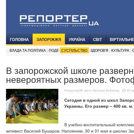
ГОЛОВНА
ЗАПОРІЖЖЯ
УКРАЇНА
СВІТ
ВІРТУАЛЬН
ВЛАДА ТА ПОЛІТИКА
ПОДІЇ
СУСПІЛЬСТВО
ЗДОРОВ'Я
КУЛЬТУРА
В запорожской школе развер
невероятных размеров. Фото
РепортерUA, фото Натальи Бойченко
30 м
Сегодня в одной из школ Запор
Украины. Его размер – 400 кв. м.
В учебно-воспитательный комплек
активист Василий Бушаров. Напомним, 30 и 31 мая в школах З