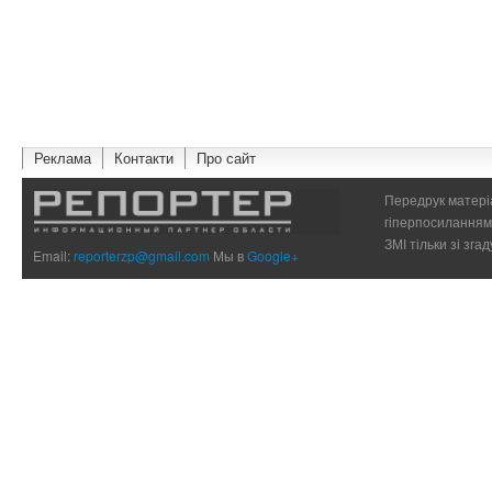
Реклама
Контакти
Про сайт
Передрук матеріа
гіперпосиланням 
ЗМІ тільки зі зг
Email:
reporterzp@gmail.com
Мы в
Google+