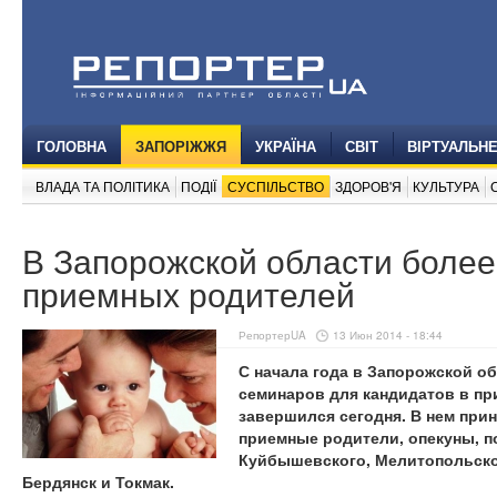
ГОЛОВНА
ЗАПОРІЖЖЯ
УКРАЇНА
СВІТ
ВІРТУАЛЬН
ВЛАДА ТА ПОЛІТИКА
ПОДІЇ
СУСПІЛЬСТВО
ЗДОРОВ'Я
КУЛЬТУРА
В Запорожской области более
приемных родителей
РепортерUA
13 Июн 2014 - 18:44
С начала года в Запорожской о
семинаров для кандидатов в пр
завершился сегодня. В нем прин
приемные родители, опекуны, п
Куйбышевского, Мелитопольско
Бердянск и Токмак.