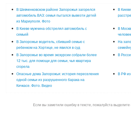
В Шевченковском районе Запорожья загорелся
В Киеве
автомобиль ВАЗ: семья пытался вывезти детей
расстре
из Мариуполя. Фото
В Киеве мужчина обстрелял автомобиль с
В Москв
семьей
человек
В Запорожье водитель, сбивший семью с
На запо
ребенком на Хортице, не явился в суд
семейну
В Запорожье во время экскурсии собрали более
В Росси
12 тыс. для помощи для семьи, чья квартира
сгорела
Опасные дома Запорожья: история переселения
В РФ из
одной семьи из разрушенного барака на
Кичкасе. Фото. Видео
Если вы заметили ошибку в тексте, пожалуйста выделите 