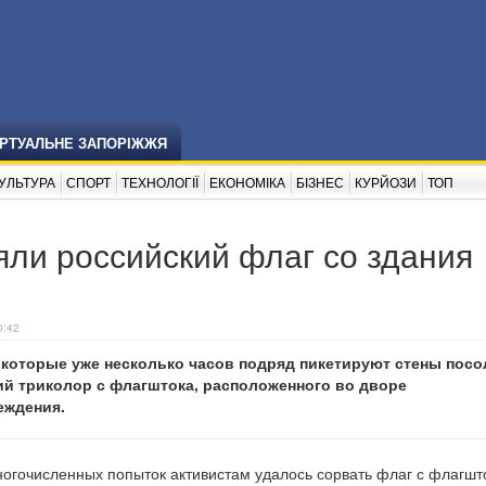
ІРТУАЛЬНЕ ЗАПОРІЖЖЯ
УЛЬТУРА
СПОРТ
ТЕХНОЛОГІЇ
ЕКОНОМІКА
БІЗНЕС
КУРЙОЗИ
ТОП
ли российский флаг со здания
0:42
 которые уже несколько часов подряд пикетируют стены посо
ий триколор с флагштока, расположенного во дворе
еждения.
ногочисленных попыток активистам удалось сорвать флаг с флагшт