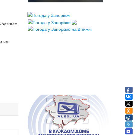
сходящее.
м не