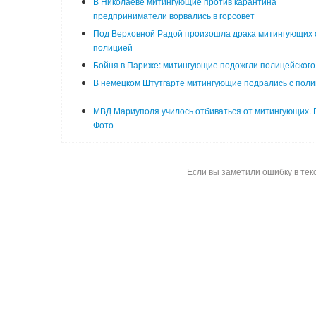
В Николаеве митингующие против карантина
предприниматели ворвались в горсовет
Под Верховной Радой произошла драка митингующих 
полицией
Бойня в Париже: митингующие подожгли полицейского
В немецком Штутгарте митингующие подрались с пол
МВД Мариуполя училось отбиваться от митингующих. 
Фото
Если вы заметили ошибку в тек