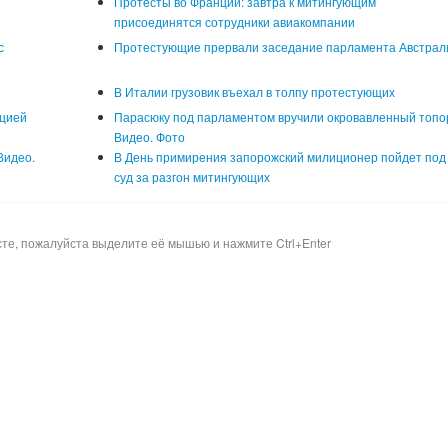
Протесты во Франции: завтра к митингующим
присоединятся сотрудники авиакомпании
с
Протестующие прервали заседание парламента Австрал
В Италии грузовик въехал в толпу протестующих
ицией
Парасюку под парламентом вручили окровавленный топо
Видео. Фото
Видео.
В День примирения запорожский милиционер пойдет под
суд за разгон митингующих
сте, пожалуйста выделите её мышью и нажмите Ctrl+Enter