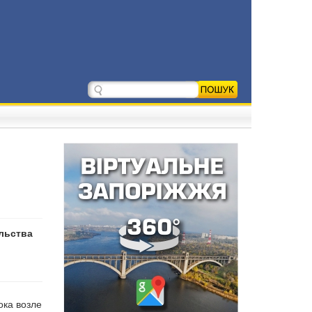
льства
ока возле