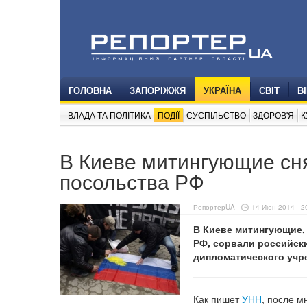
ГОЛОВНА
ЗАПОРІЖЖЯ
УКРАЇНА
СВІТ
В
ВЛАДА ТА ПОЛІТИКА
ПОДІЇ
СУСПІЛЬСТВО
ЗДОРОВ'Я
К
В Киеве митингующие сня
посольства РФ
РепортерUA
14 Июн 2014 - 2
В Киеве митингующие,
РФ, сорвали российск
дипломатического учр
Как пишет
УНН
, после м