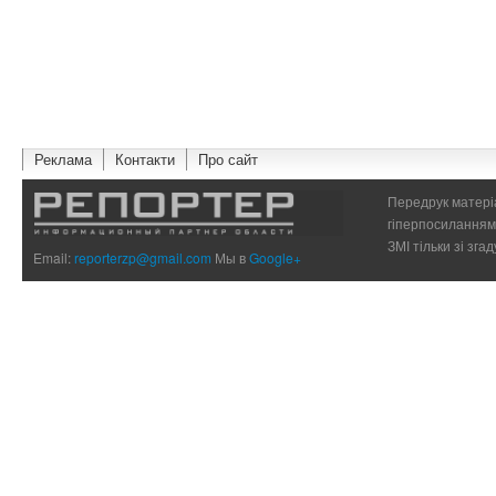
Реклама
Контакти
Про сайт
Передрук матеріа
гіперпосиланням 
ЗМІ тільки зі зг
Email:
reporterzp@gmail.com
Мы в
Google+