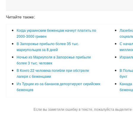
Читайте также:
Когда украинским беженцам начнут платить по
Лазебна
2000-3000 гривен
социал
В Запорожье прибыло более 35 тыс.
С начал
мариупольцев за 8 дней
миллион
Ночью из Мариуполя в Запорожье прибыли
Израиль
более 3 тыс. человек
В Конго 22 человека погибли при обстреле
В Поль
лагеря с беженцами
бунт
Из Турции из-за бананов депортируют сирийских
Канада 
беженцев
беженц
Если вы заметили ошибку в тексте, пожалуйста выделите 