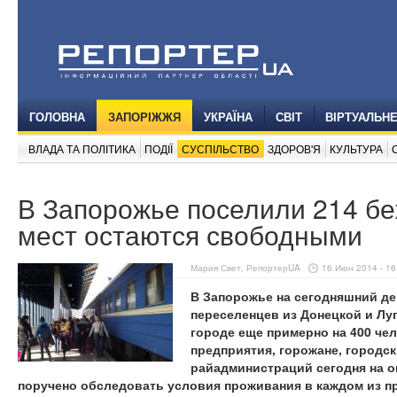
ГОЛОВНА
ЗАПОРІЖЖЯ
УКРАЇНА
СВІТ
ВІРТУАЛЬН
ВЛАДА ТА ПОЛІТИКА
ПОДІЇ
СУСПІЛЬСТВО
ЗДОРОВ'Я
КУЛЬТУРА
В Запорожье поселили 214 бе
мест остаются свободными
Мария Свет, РепортерUA
16 Июн 2014 - 16
В Запорожье на сегодняшний д
переселенцев из Донецкой и Луг
городе еще примерно на 400 че
предприятия, горожане, городс
райадминистраций сегодня на 
поручено обследовать условия проживания в каждом из п