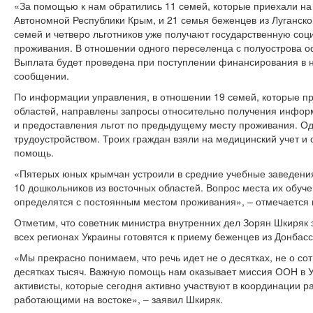
«За помощью к нам обратились 11 семей, которые приехали н
Автономной Республики Крым, и 21 семья беженцев из Луганско
семей и четверо льготников уже получают государственную со
проживания. В отношении одного переселенца с полуострова 
Выплата будет проведена при поступлении финансирования в н
сообщении.
По информации управления, в отношении 19 семей, которые пр
областей, направлены запросы относительно получения инфо
и предоставления льгот по предыдущему месту проживания. О
трудоустройством. Троих граждан взяли на медицинский учет 
помощь.
«Пятерых юных крымчан устроили в средние учебные заведени
10 дошкольников из восточных областей. Вопрос места их обуче
определятся с постоянным местом проживания», – отмечается 
Отметим, что советник министра внутренних дел Зорян Шкиряк 
всех регионах Украины готовятся к приему беженцев из Донбасс
«Мы прекрасно понимаем, что речь идет не о десятках, не о сот
десятках тысяч. Важную помощь нам оказывает миссия ООН в У
активисты, которые сегодня активно участвуют в координации 
работающими на востоке», – заявил Шкиряк.