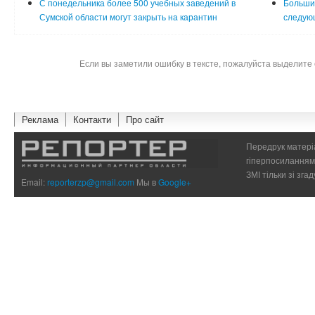
С понедельника более 500 учебных заведений в
Большин
Сумской области могут закрыть на карантин
следующ
Если вы заметили ошибку в тексте, пожалуйста выделите 
Реклама
Контакти
Про сайт
Передрук матеріа
гіперпосиланням 
ЗМІ тільки зі зг
Email:
reporterzp@gmail.com
Мы в
Google+