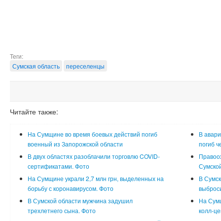
Теги:
Сумская область
переселенцы
Читайте также:
На Сумщине во время боевых действий погиб
В авари
военный из Запорожской области
погиб ч
В двух областях разоблачили торговлю COVID-
Правоо
сертификатами. Фото
Сумской
На Сумщине украли 2,7 млн грн, выделенных на
В Сумск
борьбу с коронавирусом. Фото
выброси
В Сумской области мужчина задушил
На Сум
трехлетнего сына. Фото
колл-це