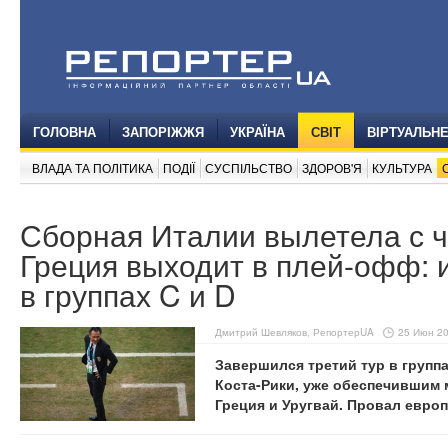
ГОЛОВНА
ЗАПОРІЖЖЯ
УКРАЇНА
СВІТ
ВІРТУАЛЬН
ВЛАДА ТА ПОЛІТИКА
ПОДІЇ
СУСПІЛЬСТВО
ЗДОРОВ'Я
КУЛЬТУРА
Сборная Италии вылетела с 
Греция выходит в плей-офф: и
в группах C и D
Дмитрий Шевляков, РепортерUA
25 Июн 20
Завершился третий тур в группа
Коста-Рики, уже обеспечившим 
Греция и Уругвай. Провал евро