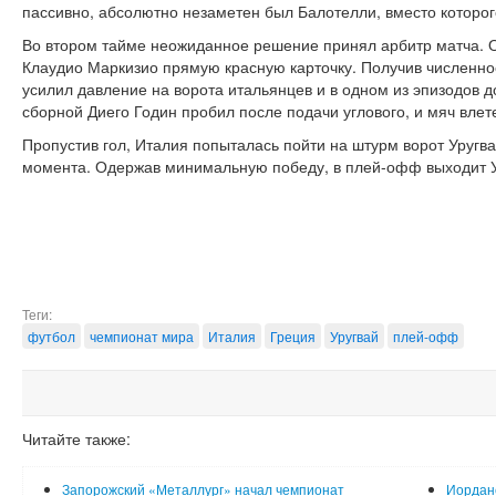
пассивно, абсолютно незаметен был Балотелли, вместо которо
Во втором тайме неожиданное решение принял арбитр матча. 
Клаудио Маркизио прямую красную карточку. Получив численно
усилил давление на ворота итальянцев и в одном из эпизодов 
сборной Диего Годин пробил после подачи углового, и мяч вле
Пропустив гол, Италия попыталась пойти на штурм ворот Уругвая
момента. Одержав минимальную победу, в плей-офф выходит У
Теги:
футбол
чемпионат мира
Италия
Греция
Уругвай
плей-офф
Читайте также:
Запорожский «Металлург» начал чемпионат
Иорданс