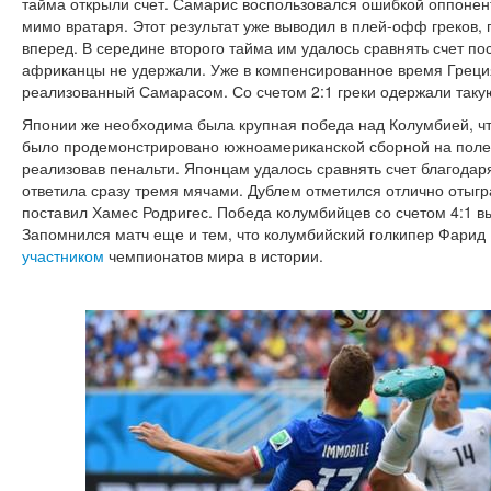
тайма открыли счет. Самарис воспользовался ошибкой оппонен
мимо вратаря. Этот результат уже выводил в плей-офф греков,
вперед. В середине второго тайма им удалось сравнять счет по
африканцы не удержали. Уже в компенсированное время Греция
реализованный Самарасом. Со счетом 2:1 греки одержали таку
Японии же необходима была крупная победа над Колумбией, чт
было продемонстрировано южноамериканской сборной на поле.
реализовав пенальти. Японцам удалось сравнять счет благодар
ответила сразу тремя мячами. Дублем отметился отлично отыгр
поставил Хамес Родригес. Победа колумбийцев со счетом 4:1 
Запомнился матч еще и тем, что колумбийский голкипер Фарид
участником
чемпионатов мира в истории.