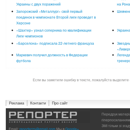
Украины с двух поражений
на Рона
Запорожский «Металлург» свой первый
Шевчен
поединок в чемпионате Второй лиги проведет в
Херсоне
«Шахтер» узнал соперника по квалификации
Украина
Лиги чемпионов
«Барселона» подписала 22-летнего француза
Звездны
«Ливер
Маркевич получил должность в Федерации
Легенда
футбола
тренер
Если вы заметили ошибку в тексте, пожалуйста выделите 
Реклама
Контакти
Про сайт
Передрук матеріа
гіперпосиланням 
ЗМІ тільки зі зг
Email:
reporterzp@gmail.com
Мы в
Google+