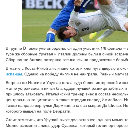
В группе D также уже определился один участник 1/8 финала – 
туре же сборные Уругвая и Италии должны были в очной встреч
Сборная же Англии потеряла все шансы на продолжение борьб
В матче с Коста-Рикой англичане хотели хлопнуть дверью и око
испанцы
. Однако на победу Англия не наиграла. Равный матч з
Встреча же Италии и Уругвая стала куда более интересной и з
матче устраивала и ничья благодаря лучшей разнице забитых 
пришлось атаковать. Итальянский тренер внес в состав несколь
центральных защитников, а также отрядив вперед Иммобиле. Н
Также направо вернулся Дармиан, а слева сыграл Де Шильо. Не
которого вышел на поле Верратти.
Стоит отметить, что Уругвай выглядел активнее, однако момен
Можно вспомнить лишь удар Суареса, который голкипер переве