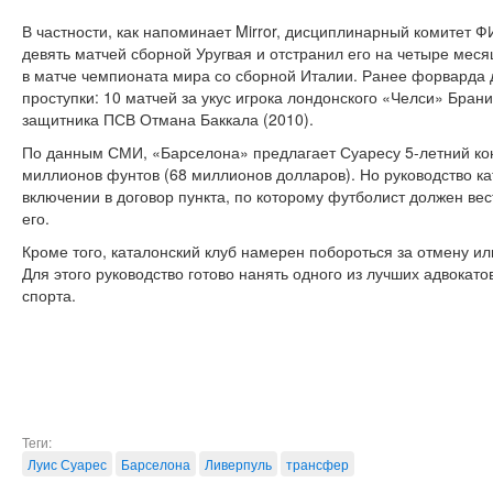
В частности, как напоминает Mirror, дисциплинарный комитет
девять матчей сборной Уругвая и отстранил его на четыре меся
в матче чемпионата мира со сборной Италии. Ранее форварда
проступки: 10 матчей за укус игрока лондонского «Челси» Брани
защитника ПСВ Отмана Баккала (2010).
По данным СМИ, «Барселона» предлагает Суаресу 5-летний кон
миллионов фунтов (68 миллионов долларов). Но руководство ка
включении в договор пункта, по которому футболист должен вест
его.
Кроме того, каталонский клуб намерен побороться за отмену и
Для этого руководство готово нанять одного из лучших адвокат
спорта.
Теги:
Луис Суарес
Барселона
Ливерпуль
трансфер