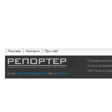
Реклама
Контакти
Про сайт
Передрук матеріа
гіперпосиланням 
ЗМІ тільки зі зг
Email:
reporterzp@gmail.com
Мы в
Google+