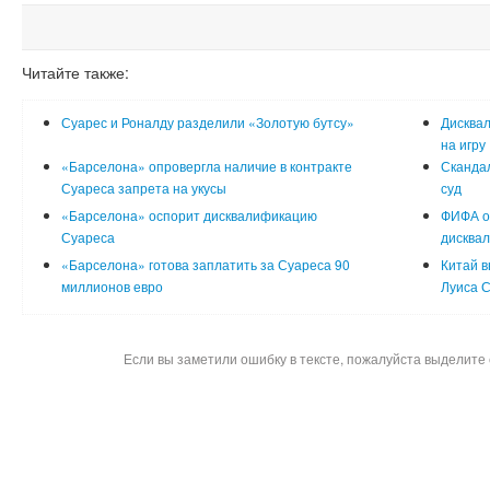
Читайте также:
Суарес и Роналду разделили «Золотую бутсу»
Дисква
на игру 
«Барселона» опровергла наличие в контракте
Сканда
Суареса запрета на укусы
суд
«Барселона» оспорит дисквалификацию
ФИФА о
Суареса
дисква
«Барселона» готова заплатить за Суареса 90
Китай в
миллионов евро
Луиса 
Если вы заметили ошибку в тексте, пожалуйста выделите 