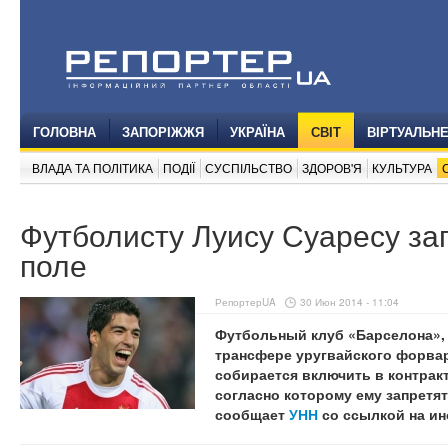
ГОЛОВНА
ЗАПОРІЖЖЯ
УКРАЇНА
СВІТ
ВІРТУАЛЬН
ВЛАДА ТА ПОЛІТИКА
ПОДІЇ
СУСПІЛЬСТВО
ЗДОРОВ'Я
КУЛЬТУРА
Футболисту Луису Суаресу зап
поле
РепортерUA
30 Июн 2014 - 11:04
Футбольный клуб «Барселона»,
трансфере уругвайского форвар
собирается включить в контракт
согласно которому ему запретят
сообщает
УНН
со ссылкой на и