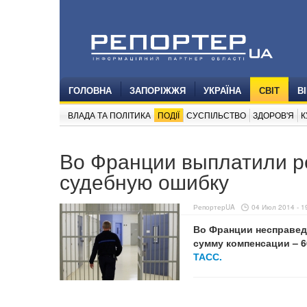
ГОЛОВНА
ЗАПОРІЖЖЯ
УКРАЇНА
СВІТ
В
ВЛАДА ТА ПОЛІТИКА
ПОДІЇ
СУСПІЛЬСТВО
ЗДОРОВ'Я
К
Во Франции выплатили р
судебную ошибку
РепортерUA
04 Июл 2014 - 1
Во Франции несправед
сумму компенсации – 6
ТАСС.