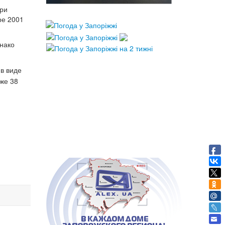
при
ре 2001
нако
 в виде
же 38