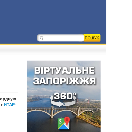
кордную
ет
ИТАР-