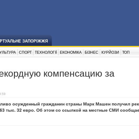
ІРТУАЛЬНЕ ЗАПОРІЖЖЯ
УЛЬТУРА
СПОРТ
ТЕХНОЛОГІЇ
ЕКОНОМІКА
БІЗНЕС
КУРЙОЗИ
ТОП
екордную компенсацию за
9:59
ливо осужденный гражданин страны Марк Машен получил ре
63 тыс. 32 евро. Об этом со ссылкой на местные СМИ сообща