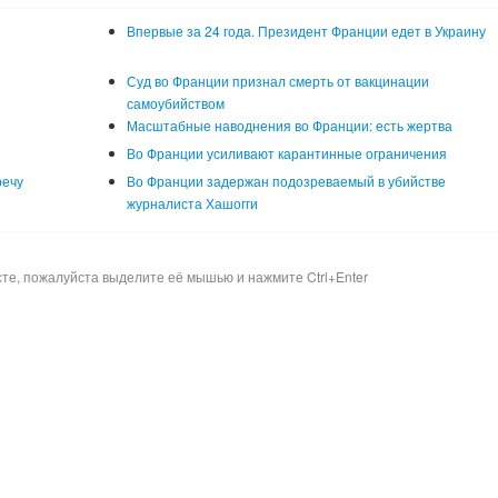
Впервые за 24 года. Президент Франции едет в Украину
Суд во Франции признал смерть от вакцинации
самоубийством
Масштабные наводнения во Франции: есть жертва
Во Франции усиливают карантинные ограничения
речу
Во Франции задержан подозреваемый в убийстве
журналиста Хашогги
сте, пожалуйста выделите её мышью и нажмите Ctrl+Enter