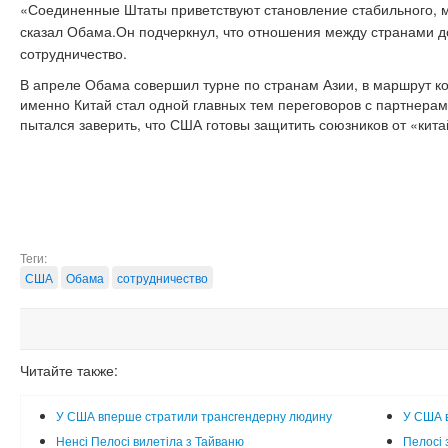
«Соединенные Штаты приветствуют становление стабильного, 
сказал Обама.Он подчеркнул, что отношения между странами 
сотрудничество.
В апреле Обама совершил турне по странам Азии, в маршрут ко
именно Китай стал одной главных тем переговоров с партнерам
пытался заверить, что США готовы защитить союзников от «кита
Теги:
США
Обама
сотрудничество
Читайте также:
У США вперше стратили трансгендерну людину
У США в
Ненсі Пелосі вилетіла з Тайваню
Пелосі 