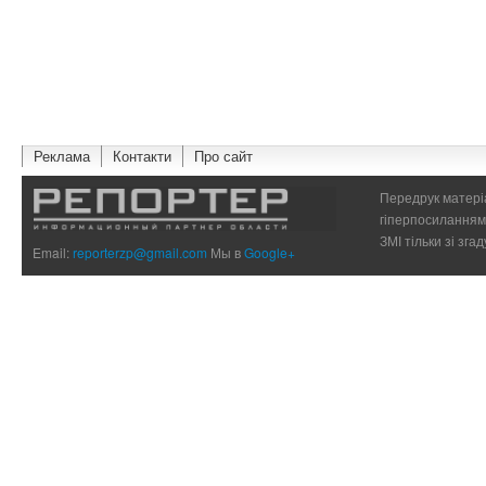
Реклама
Контакти
Про сайт
Передрук матеріа
гіперпосиланням 
ЗМІ тільки зі зг
Email:
reporterzp@gmail.com
Мы в
Google+