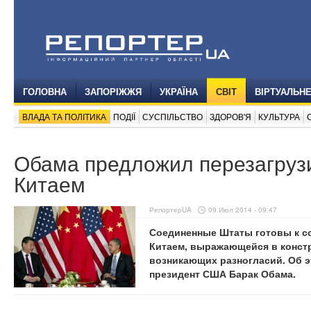
ГОЛОВНА
ЗАПОРІЖЖЯ
УКРАЇНА
СВІТ
ВІРТУАЛЬН
ВЛАДА ТА ПОЛІТИКА
ПОДІЇ
СУСПІЛЬСТВО
ЗДОРОВ'Я
КУЛЬТУРА
Обама предложил перезагруз
Китаем
РепортерUA
09 Июл 2014 - 09:47
Соединенные Штаты готовы к с
Китаем, выражающейся в конст
возникающих разногласий. Об э
президент США Барак Обама.