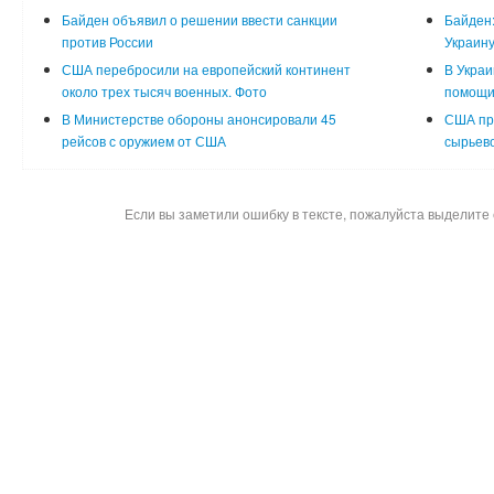
Байден объявил о решении ввести санкции
Байден:
против России
Украин
США перебросили на европейский континент
В Украи
около трех тысяч военных. Фото
помощи
В Министерстве обороны анонсировали 45
США пр
рейсов с оружием от США
сырьево
Если вы заметили ошибку в тексте, пожалуйста выделите 