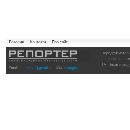
Реклама
Контакти
Про сайт
Передрук матеріа
гіперпосиланням 
ЗМІ тільки зі зг
Email:
reporterzp@gmail.com
Мы в
Google+