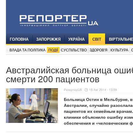
ГОЛОВНА
ЗАПОРІЖЖЯ
УКРАЇНА
СВІТ
ВІРТУАЛЬН
ВЛАДА ТА ПОЛІТИКА
ПОДІЇ
СУСПІЛЬСТВО
ЗДОРОВ'Я
КУЛЬТУРА
Австралийская больница оши
смерти 200 пациентов
РепортерUA
15 Авг 2014 - 13:59
Больница Остин в Мельбурне, в
Австралии, случайно разослала
пациентов их семейным врачам.
клиники объяснило ошибку изм
обеспечения и «человеческим ф