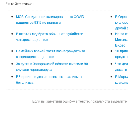
Читайте также:
МОЗ: Среди госпитализированных COVID-
В Одесс
пациентов 93% не привиты
кислоро
другой 
В штатах медбрата обвиняют в убийстве
Из-за о
четырех пациентов
Мексике
Видео
Семейных врачей хотят вознаграждать за
10 прич
вакцинацию пациентов
предотв
За сутки в Запорожской области выявили 90
Что дел
случаев коронавируса
дома: в
В Чернигове два человека скончались от
В Марьи
ботулизма
ковидн
Если вы заметили ошибку в тексте, пожалуйста выделите 