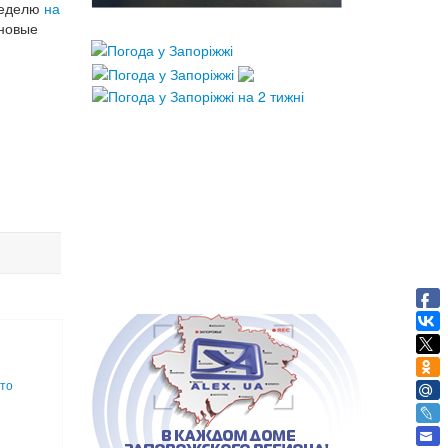
неделю
на
иновые
сто