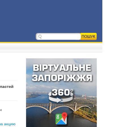
властей
н
ла акцию