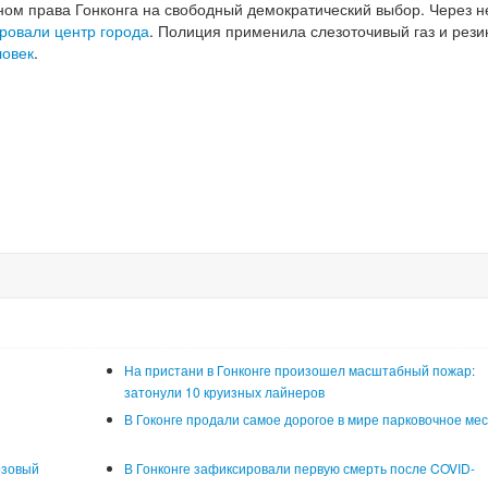
ом права Гонконга на свободный демократический выбор. Через 
ровали центр города
. Полиция применила слезоточивый газ и рез
ловек
.
На пристани в Гонконге произошел масштабный пожар:
затонули 10 круизных лайнеров
В Гоконге продали самое дорогое в мире парковочное ме
озовый
В Гонконге зафиксировали первую смерть после COVID-