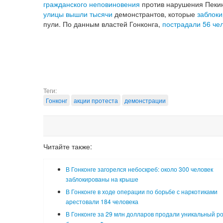
гражданского неповиновения
против нарушения Пекин
улицы вышли тысячи
демонстрантов, которые
заблоки
пули. По данным властей Гонконга,
пострадали 56 че
Теги:
Гонконг
акции протеста
демонстрации
Читайте также:
В Гонконге загорелся небоскреб: около 300 человек
заблокированы на крыше
В Гонконге в ходе операции по борьбе с наркотиками
арестовали 184 человека
В Гонконге за 29 млн долларов продали уникальный р