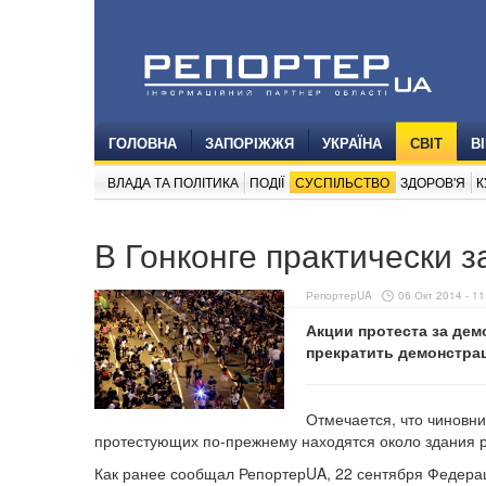
ГОЛОВНА
ЗАПОРІЖЖЯ
УКРАЇНА
СВІТ
В
ВЛАДА ТА ПОЛІТИКА
ПОДІЇ
СУСПІЛЬСТВО
ЗДОРОВ'Я
К
В Гонконге практически 
РепортерUA
06 Окт 2014 - 11
Акции протеста за дем
прекратить демонстра
Отмечается, что чиновни
протестующих по-прежнему находятся около здания р
Как ранее сообщал РепортерUA, 22 сентября Федерац