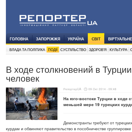
ГОЛОВНА
ЗАПОРІЖЖЯ
УКРАЇНА
СВІТ
ВІРТУАЛЬН
ВЛАДА ТА ПОЛІТИКА
ПОДІЇ
СУСПІЛЬСТВО
ЗДОРОВ'Я
КУЛЬТУРА
В ходе столкновений в Турции
человек
РепортерUA
09 Окт 2014 - 09:48
На юго-востоке Турции в ходе 
меньшей мере 19 турецких курд
Демонстранты требуют от турецки
курдам и обвиняют правительство в пособничестве группировке