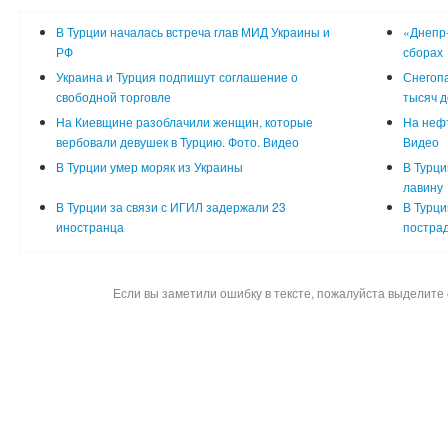
В Турции началась встреча глав МИД Украины и
«Днепр-
РФ
сборах
Украина и Турция подпишут соглашение о
Снегопа
свободной торговле
тысяч д
На Киевщине разоблачили женщин, которые
На нефт
вербовали девушек в Турцию. Фото. Видео
Видео
В Турции умер моряк из Украины
В Турци
лавину
В Турции за связи с ИГИЛ задержали 23
В Турци
иностранца
постра
Если вы заметили ошибку в тексте, пожалуйста выделите 