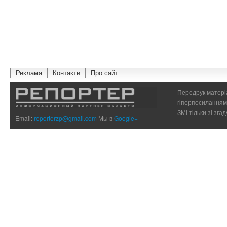
Реклама
Контакти
Про сайт
Передрук матеріа
гіперпосиланням 
ЗМІ тільки зі зг
Email:
reporterzp@gmail.com
Мы в
Google+