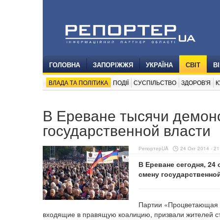
ГОЛОВНА
ЗАПОРІЖЖЯ
УКРАЇНА
СВІТ
В
ВЛАДА ТА ПОЛІТИКА
ПОДІЇ
СУСПІЛЬСТВО
ЗДОРОВ'Я
К
В Ереване тысячи демон
государственной власти
РепортерUA
24 Окт 2014 - 21
В Ереване сегодня, 24
смену государственно
Партии «Процветающая 
входящие в правящую коалицию, призвали жителей с