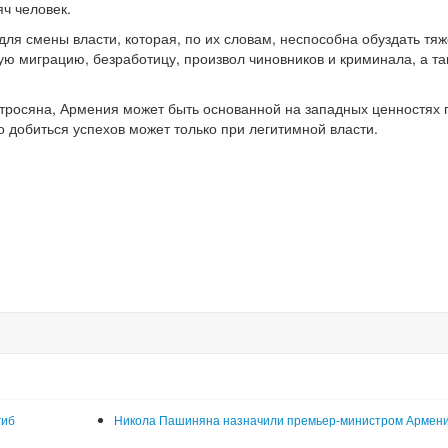
ч человек.
ля смены власти, которая, по их словам, неспособна обуздать тя
ю миграцию, безработицу, произвол чиновников и криминала, а та
тросяна, Армения может быть основанной на западных ценностях 
 добиться успехов может только при легитимной власти.
гиб
Никола Пашиняна назначили премьер-министром Армен