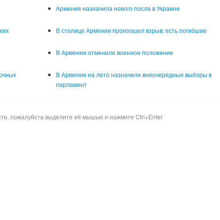
Армения назначила нового посла в Украине
ких
В столице Армении произошел взрыв: есть погибшие
В Армении отменили военное положение
рочных
В Армении на лето назначили внеочередные выборы в
парламент
сте, пожалуйста выделите её мышью и нажмите Ctrl+Enter