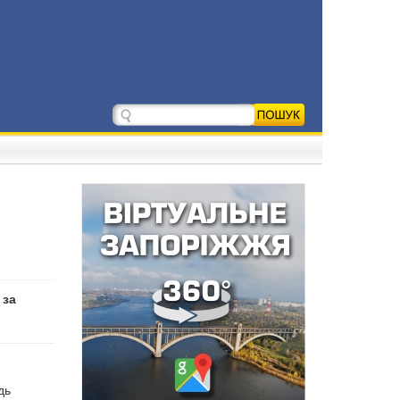
 за
дь