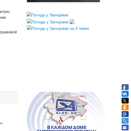
желую
кже
правовой
ии