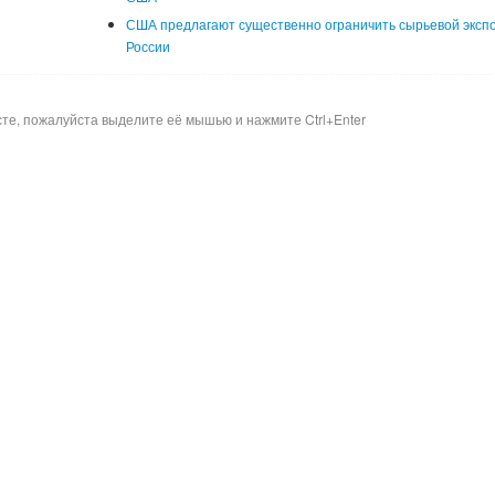
США предлагают существенно ограничить сырьевой эксп
России
сте, пожалуйста выделите её мышью и нажмите Ctrl+Enter