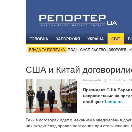
ГОЛОВНА
ЗАПОРІЖЖЯ
УКРАЇНА
СВІТ
В
ВЛАДА ТА ПОЛІТИКА
ПОДІЇ
СУСПІЛЬСТВО
ЗДОРОВ'Я
К
США и Китай договорили
РепортерUA
12 Ноя 2014 - 09
Президент США Барак 
направленные на пред
сообщает
Lenta.ru
.
Речь в договорах идет о механизме уведомления друг 
них входит свод правил поведения при столкновении 