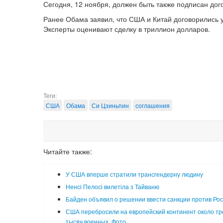
Сегодня, 12 ноября, должен быть также подписан дог
Ранее Обама заявил, что США и Китай договорились 
Эксперты оценивают сделку в триллион долларов.
Теги:
США
Обама
Си Цзиньпин
соглашения
Читайте также:
У США вперше стратили трансгендерну людину
Ненсі Пелосі вилетіла з Тайваню
Байден объявил о решении ввести санкции против Ро
США перебросили на европейский континент около тр
тысяч военных. Фото