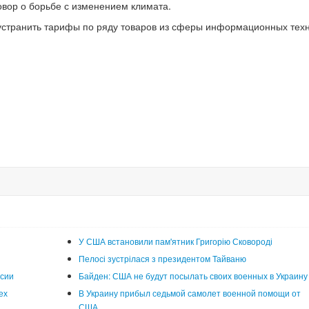
овор о борьбе с изменением климата.
устранить тарифы по ряду товаров из сферы информационных техн
У США встановили пам'ятник Григорію Сковороді
Пелосі зустрілася з президентом Тайваню
ссии
Байден: США не будут посылать своих военных в Украину
ех
В Украину прибыл седьмой самолет военной помощи от
США