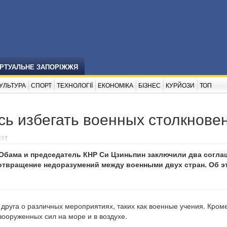
ІРТУАЛЬНЕ ЗАПОРІЖЖЯ
УЛЬТУРА
СПОРТ
ТЕХНОЛОГІЇ
ЕКОНОМІКА
БІЗНЕС
КУРЙОЗИ
ТОП
сь избегать военных столкнове
:17
Обама и председатель КНР Си Цзиньпин заключили два согла
отвращение недоразумений между военными двух стран. Об э
друга о различных мероприятиях, таких как военные учения. Кроме 
вооруженных сил на море и в воздухе.