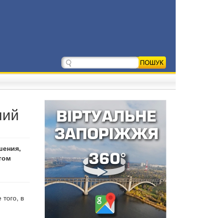
ний
шения,
том
того, в