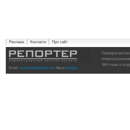
Реклама
Контакти
Про сайт
Передрук матеріа
гіперпосиланням 
ЗМІ тільки зі зг
Email:
reporterzp@gmail.com
Мы в
Google+