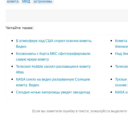
комета
МИД
астрономы
Читайте также:
В атмосфере над США сгорел осколок кометы.
Комета 
Видео
близкое
Космонавты с борта МКС сфотографировали
Над Зе
самую яркую комету
Телескоп Hubble заснял распавшуюся комету
Телеско
Atlas
NASA сняло на видео разорванную Солнцем
Тухлые 
комету. Видео
основе 
Сегодня ночью запорожцы увидят звездопад
NASA о
Если вы заметили ошибку в тексте, пожалуйста выделите 