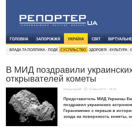
ГОЛОВНА
ЗАПОРІЖЖЯ
УКРАЇНА
СВІТ
ВІРТУАЛЬН
ВЛАДА ТА ПОЛІТИКА
ПОДІЇ
СУСПІЛЬСТВО
ЗДОРОВ'Я
КУЛЬТУРА
В МИД поздравили украински
открывателей кометы
РепортерUA
12 Ноя 2014 - 19:40
Представитель МИД Украины Евг
поздравил украинских астроно
Герасименко с первым в истори
зонда на поверхность кометы, н