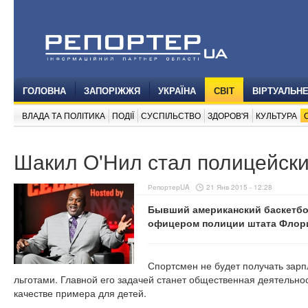
ГОЛОВНА
ЗАПОРІЖЖЯ
УКРАЇНА
СВІТ
ВІРТУАЛЬН
ВЛАДА ТА ПОЛІТИКА
ПОДІЇ
СУСПІЛЬСТВО
ЗДОРОВ'Я
КУЛЬТУРА
Шакил О'Нил стал полицейск
РепортерUA
21 Янв 2015 - 12:28
Бывший американский баскетбо
офицером полиции штата Флор
Спортсмен не будет получать зарп
льготами. Главной его задачей станет общественная деятельност
качестве примера для детей.