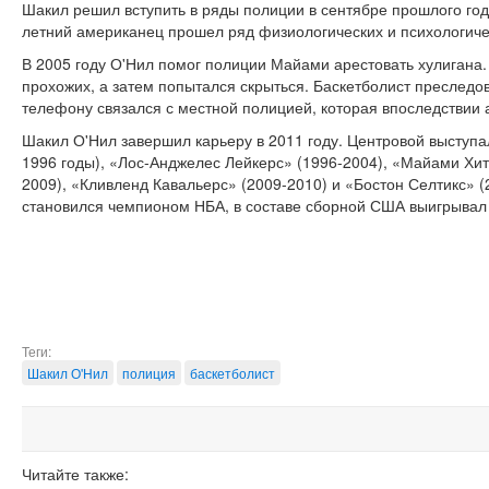
Шакил решил вступить в ряды полиции в сентябре прошлого года
летний американец прошел ряд физиологических и психологичес
В 2005 году О'Нил помог полиции Майами арестовать хулигана
прохожих, а затем попытался скрыться. Баскетболист преследо
телефону связался с местной полицией, которая впоследствии
Шакил О'Нил завершил карьеру в 2011 году. Центровой выступа
1996 годы), «Лос-Анджелес Лейкерс» (1996-2004), «Майами Хит
2009), «Кливленд Кавальерс» (2009-2010) и «Бостон Селтикс» 
становился чемпионом НБА, в составе сборной США выигрывал
Теги:
Шакил О'Нил
полиция
баскетболист
Читайте также: