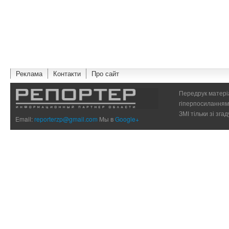
Реклама
Контакти
Про сайт
Передрук матеріа
гіперпосиланням 
ЗМІ тільки зі зг
Email:
reporterzp@gmail.com
Мы в
Google+