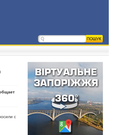
о
ообщает
росили с