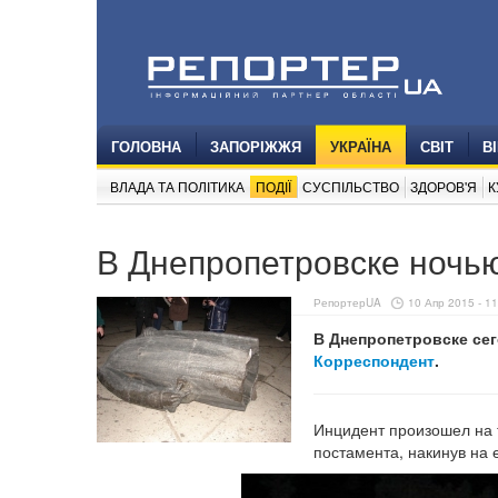
ГОЛОВНА
ЗАПОРІЖЖЯ
УКРАЇНА
СВІТ
В
ВЛАДА ТА ПОЛІТИКА
ПОДІЇ
СУСПІЛЬСТВО
ЗДОРОВ'Я
К
В Днепропетровске ночью
РепортерUA
10 Апр 2015 - 11
В Днепропетровске сег
Корреспондент
.
Инцидент произошел на 
постамента, накинув на 