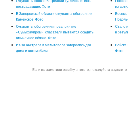
Оккупанты снова обстреляли Гуляйполе: есть
Российс
пострадавшие. Фото
из арти
В Запорожской области оккупанты обстреляли
Восемь 
Каменское. Фото
Подоль
Оккупанты обстреляли предприятие
Стало и
«Сумыхимпром»: спасатели пытаются осадить
в резул
аммиачное облако. Фото
Из-за обстрела в Мелитополе загорелись два
Войска 
дома и автомобили
Фото
Если вы заметили ошибку в тексте, пожалуйста выделите 