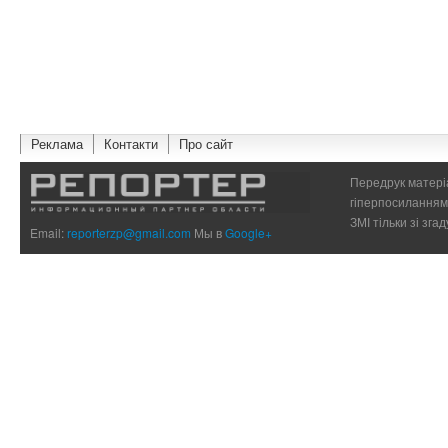
Реклама
Контакти
Про сайт
Передрук матеріа
гіперпосиланням 
ЗМІ тільки зі зг
Email:
reporterzp@gmail.com
Мы в
Google+