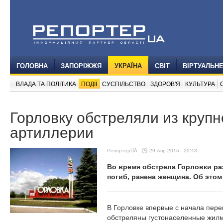
ГОЛОВНА
ЗАПОРІЖЖЯ
УКРАЇНА
СВІТ
ВІРТУАЛЬН
ВЛАДА ТА ПОЛІТИКА
ПОДІЇ
СУСПІЛЬСТВО
ЗДОРОВ'Я
КУЛЬТУРА
Горловку обстреляли из круп
артиллерии
РепортерUA
29 Апр 2015 - 20:43
Во время обстрела Горловки ра
погиб, ранена женщина. Об это
В Горловке впервые с начала пер
обстреляны густонаселенные жилм