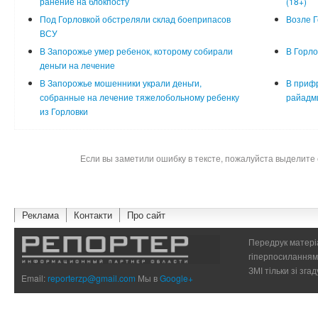
ранение на блокпосту
(18+)
Под Горловкой обстреляли склад боеприпасов
Возле Г
ВСУ
В Запорожье умер ребенок, которому собирали
В Горло
деньги на лечение
В Запорожье мошенники украли деньги,
В прифр
собранные на лечение тяжелобольному ребенку
райадм
из Горловки
Если вы заметили ошибку в тексте, пожалуйста выделите 
Реклама
Контакти
Про сайт
Передрук матеріа
гіперпосиланням 
ЗМІ тільки зі зг
Email:
reporterzp@gmail.com
Мы в
Google+