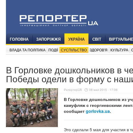
ГОЛОВНА
ЗАПОРІЖЖЯ
УКРАЇНА
СВІТ
ВІРТУАЛЬН
ВЛАДА ТА ПОЛІТИКА
ПОДІЇ
СУСПІЛЬСТВО
ЗДОРОВ'Я
КУЛЬТУРА
В Горловке дошкольников в че
Победы одели в форму с наш
РепортерUA
08 мая 2015 - 17:06
В Горловке дошкольников из уч
камуфляж с георгиевскими лент
сообщает
gorlovka.ua
.
Это сделали 5 мая для участия в 