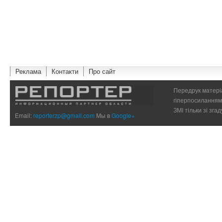
Реклама
Контакти
Про сайт
Передрук матеріа
гіперпосиланням 
ЗМІ тільки зі зг
Email:
reporterzp@gmail.com
Мы в
Google+