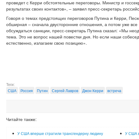
проведет с Керри обстоятельные переговоры. Министр и госсе
результатах своих контактов», – заявил пресс-секретарь россий
Говоря о темах предстоящих переговоров Путина и Керри, Песк
обширная – сначала двусторонние отношения, а потом уже все «
обсуждаться санкции, пресс-секретарь Путина сказал: «Мы неод
тема. Это не вопрос нашей повестки дня. Но если наши собесед
естественно, излагаем свою позицию».
Теги:
США
Россия
Путин
Сергей Лавров
Джон Керри
встреча
Читайте также:
У США вперше стратили трансгендерну людину
У США в