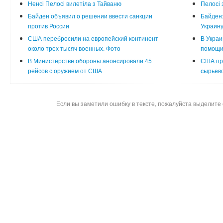
Ненсі Пелосі вилетіла з Тайваню
Пелосі 
Байден объявил о решении ввести санкции
Байден:
против России
Украин
США перебросили на европейский континент
В Украи
около трех тысяч военных. Фото
помощи
В Министерстве обороны анонсировали 45
США пр
рейсов с оружием от США
сырьево
Если вы заметили ошибку в тексте, пожалуйста выделите 