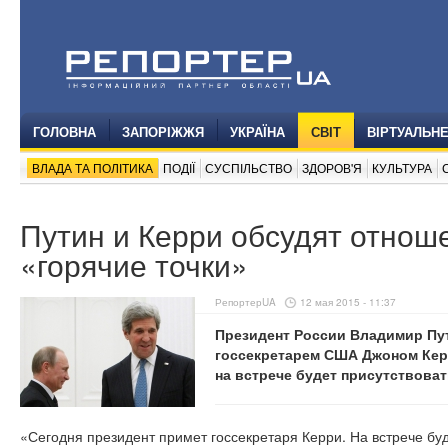
ГОЛОВНА
ЗАПОРІЖЖЯ
УКРАЇНА
СВІТ
ВІРТУАЛЬН
ВЛАДА ТА ПОЛІТИКА
ПОДІЇ
СУСПІЛЬСТВО
ЗДОРОВ'Я
КУЛЬТУРА
Путин и Керри обсудят отнош
«горячие точки»
РепортерUA
12 мая 2015 - 11:37
Президент России Владимир Пути
госсекретарем США Джоном Кер
на встрече будет присутствова
«Сегодня президент примет госсекретаря Керри. На встрече буд