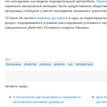
что неподалеку они видели подозрительный автомобиль.
Ориен
гарнизона запорожской милиции, была предоставлена обществе
запорожцы сообщили о месте нахождения указанного транспорт
13 июня 34-летнего
мужчину доставили
в одно из территориаль
допрос подозреваемого в рамках расследования уголовного прои
(умышленное убийство) Уголовного кодекса Украины.
Теги:
Запорожье
убийство
ребенок
девочки
суд
прокуратура
Читайте также:
В запорожском суде продолжилось заседание по
Дело Ан
делу Евгения Анисимова. Документы
рассмот