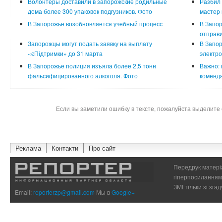
Волонтеры доставили в запорожские родильные
Разбил 
дома более 300 упаковок подгузников. Фото
мастер 
В Запорожье возобновляется учебный процесс
В Запор
отправи
Запорожцы могут подать заявку на выплату
В Запо
«єПідтримки» до 31 марта
электр
В Запорожье полиция изъяла более 2,5 тонн
Важно: 
фальсифицированного алкоголя. Фото
коменда
Если вы заметили ошибку в тексте, пожалуйста выделите 
Реклама
Контакти
Про сайт
Передрук матеріа
гіперпосиланням 
ЗМІ тільки зі зг
Email:
reporterzp@gmail.com
Мы в
Google+