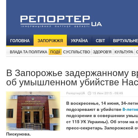
ГОЛОВНА
ЗАПОРІЖЖЯ
УКРАЇНА
СВІТ
ВІРТУАЛЬН
ВЛАДА ТА ПОЛІТИКА
ПОДІЇ
СУСПІЛЬСТВО
ЗДОРОВ'Я
КУЛЬТУРА
В Запорожье задержанному в
об умышленном убийстве Нас
РепортерUA
15 Июн 2015 - 09:49
В воскресенье, 14 июня, 34-лет
подозревают в убийстве
8-летн
подозрение в совершении умышле
ст 115 УК Украины). Об этом на
пресс-секретарь Запорожской 
Пискунова.