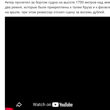
Актер пролетел за бортом судна на высоте 1700 метров над зе
два ремня, которые были прикреплены к талии Круза и к фюзе
на крыле, при этом режиссер отснял сцену за восемь дублей.