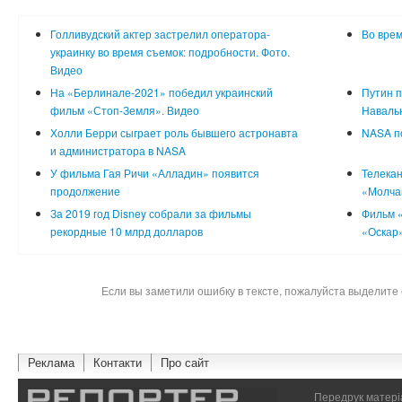
Голливудский актер застрелил оператора-
Во врем
украинку во время съемок: подробности. Фото.
Видео
На «Берлинале-2021» победил украинский
Путин 
фильм «Стоп-Земля». Видео
Наваль
Холли Берри сыграет роль бывшего астронавта
NASA по
и администратора в NASA
У фильма Гая Ричи «Алладин» появится
Телека
продолжение
«Молча
За 2019 год Disney собрали за фильмы
Фильм 
рекордные 10 млрд долларов
«Оскар
Если вы заметили ошибку в тексте, пожалуйста выделите 
Реклама
Контакти
Про сайт
Передрук матеріа