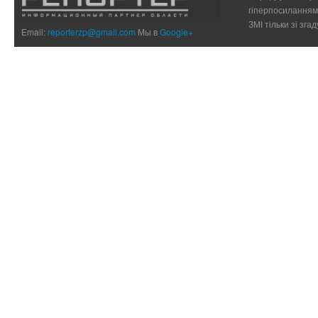
гіперпосиланням 
ЗМІ тільки зі зг
Email:
reporterzp@gmail.com
Мы в
Google+