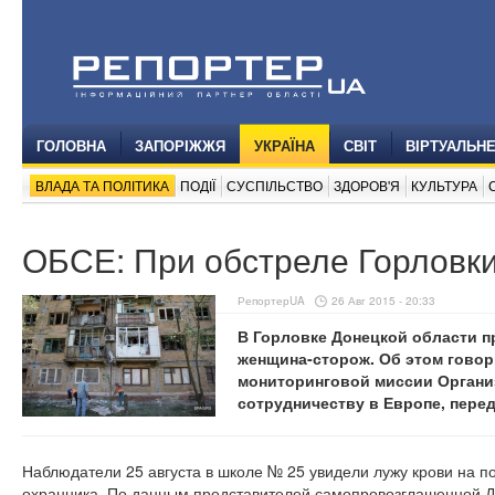
ГОЛОВНА
ЗАПОРІЖЖЯ
УКРАЇНА
СВІТ
ВІРТУАЛЬН
ВЛАДА ТА ПОЛІТИКА
ПОДІЇ
СУСПІЛЬСТВО
ЗДОРОВ'Я
КУЛЬТУРА
ОБСЕ: При обстреле Горловк
РепортерUA
26 Авг 2015 - 20:33
В Горловке Донецкой области п
женщина-сторож. Об этом говор
мониторинговой миссии Органи
сотрудничеству в Европе, пере
Наблюдатели 25 августа в школе № 25 увидели лужу крови на по
охранника. По данным представителей самопровозглашенной Д