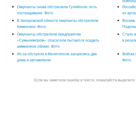
освобод
Оккупанты снова обстреляли Гуляйполе: есть
Российс
пострадавшие. Фото
из арти
В Запорожской области оккупанты обстреляли
Восемь 
Каменское. Фото
Подоль
Оккупанты обстреляли предприятие
Стало и
«Сумыхимпром»: спасатели пытаются осадить
в резул
аммиачное облако. Фото
Из-за обстрела в Мелитополе загорелись два
Войска 
дома и автомобили
Фото
Если вы заметили ошибку в тексте, пожалуйста выделите 