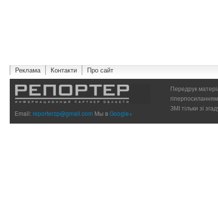
Реклама
Контакти
Про сайт
Передрук матеріа
гіперпосиланням 
ЗМІ тільки зі зг
Email:
reporterzp@gmail.com
Мы в
Google+