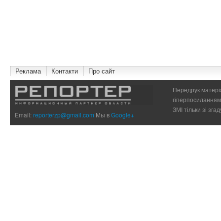
Реклама
Контакти
Про сайт
Передрук матеріа
гіперпосиланням 
ЗМІ тільки зі зг
Email:
reporterzp@gmail.com
Мы в
Google+