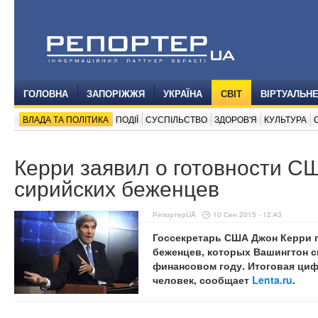
ГОЛОВНА
ЗАПОРІЖЖЯ
УКРАЇНА
СВІТ
ВІРТУАЛЬН
ВЛАДА ТА ПОЛІТИКА
ПОДІЇ
СУСПІЛЬСТВО
ЗДОРОВ'Я
КУЛЬТУРА
Керри заявил о готовности С
сирийских беженцев
РепортерUA
10 Сен 2015 - 12:43
Госсекретарь США Джон Керри 
беженцев, которых Вашингтон 
финансовом году. Итоговая циф
человек, сообщает
Lenta.ru
.