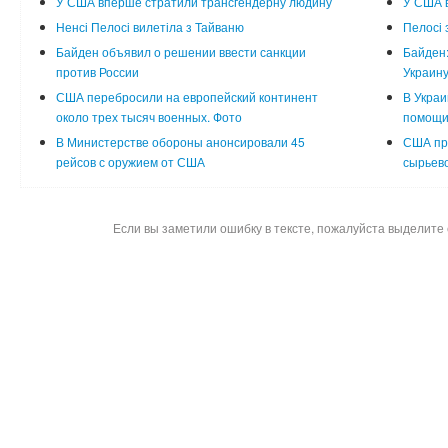
У США вперше стратили трансгендерну людину
У США в
Ненсі Пелосі вилетіла з Тайваню
Пелосі 
Байден объявил о решении ввести санкции
Байден:
против России
Украин
США перебросили на европейский континент
В Украи
около трех тысяч военных. Фото
помощи
В Министерстве обороны анонсировали 45
США пр
рейсов с оружием от США
сырьево
Если вы заметили ошибку в тексте, пожалуйста выделите 