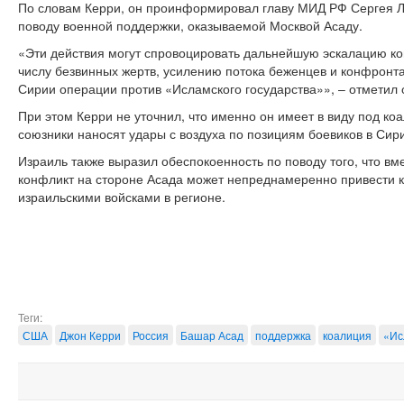
По словам Керри, он проинформировал главу МИД РФ Сергея 
поводу военной поддержки, оказываемой Москвой Асаду.
«Эти действия могут спровоцировать дальнейшую эскалацию к
числу безвинных жертв, усилению потока беженцев и конфронта
Сирии операции против «Исламского государства»», – отметил 
При этом Керри не уточнил, что именно он имеет в виду под коа
союзники наносят удары с воздуха по позициям боевиков в Сир
Израиль также выразил обеспокоенность по поводу того, что вм
конфликт на стороне Асада может непреднамеренно привести 
израильскими войсками в регионе.
Теги:
США
Джон Керри
Россия
Башар Асад
поддержка
коалиция
«Ис