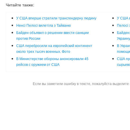
Читайте также:
У США вперше стратили трансгендерну людину
У США в
Ненсі Пелосі вилетіла з Тайваню
Пелосі 
Байден объявил о решении ввести санкции
Байден:
против России
Украин
США перебросили на европейский континент
В Украи
около трех тысяч военных. Фото
помощи
В Министерстве обороны анонсировали 45
США пр
рейсов с оружием от США
сырьево
Если вы заметили ошибку в тексте, пожалуйста выделите 