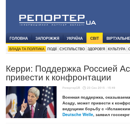
ГОЛОВНА
ЗАПОРІЖЖЯ
УКРАЇНА
СВІТ
ВІРТУАЛЬН
ВЛАДА ТА ПОЛІТИКА
ПОДІЇ
СУСПІЛЬСТВО
ЗДОРОВ'Я
КУЛЬТУРА
Керри: Поддержка Россией А
привести к конфронтации
РепортерUA
23 Сен 2015 - 15:49
Военная поддержка, оказываем
Асаду, может привести к конфр
ведущими борьбу с «Исламским 
Deutsche Welle
, заявил госсекр