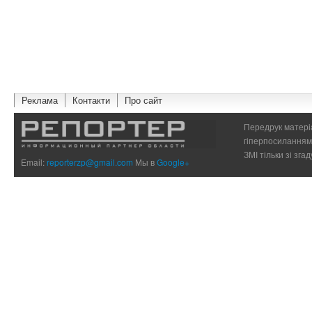
Реклама
Контакти
Про сайт
Передрук матеріа
гіперпосиланням 
ЗМІ тільки зі зг
Email:
reporterzp@gmail.com
Мы в
Google+