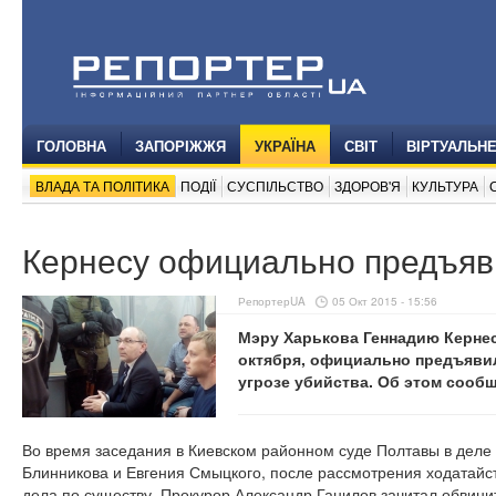
ГОЛОВНА
ЗАПОРІЖЖЯ
УКРАЇНА
СВІТ
ВІРТУАЛЬН
ВЛАДА ТА ПОЛІТИКА
ПОДІЇ
СУСПІЛЬСТВО
ЗДОРОВ'Я
КУЛЬТУРА
Кернесу официально предъяв
РепортерUA
05 Окт 2015 - 15:56
Мэру Харькова Геннадию Кернесу
октября, официально предъявил
угрозе убийства. Об этом сооб
Во время заседания в Киевском районном суде Полтавы в деле 
Блинникова и Евгения Смыцкого, после рассмотрения ходатайс
дела по существу. Прокурор Александр Ганилов зачитал обвини