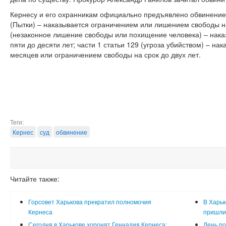
Кернесу и его охранникам официально предъявлено обвинение п
(Пытки) – наказывается ограничением или лишением свободы на 
(незаконное лишение свободы или похищение человека) – нака
пяти до десяти лет; части 1 статьи 129 (угроза убийством) – на
месяцев или ограничением свободы на срок до двух лет.
Теги:
Кернес
суд
обвинение
Читайте также:
Горсовет Харькова прекратил полномочия
В Харьк
Кернеса
пришли 
Сегодня в Харькове хоронят Геннадия Кернеса:
День по