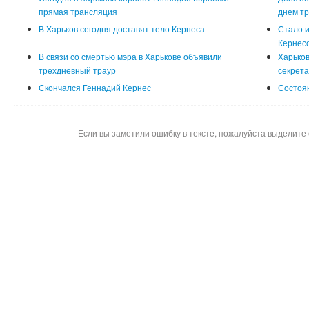
прямая трансляция
днем т
В Харьков сегодня доставят тело Кернеса
Стало и
Кернес
В связи со смертью мэра в Харькове объявили
Харьков
трехдневный траур
секрета
Скончался Геннадий Кернес
Состоя
Если вы заметили ошибку в тексте, пожалуйста выделите 