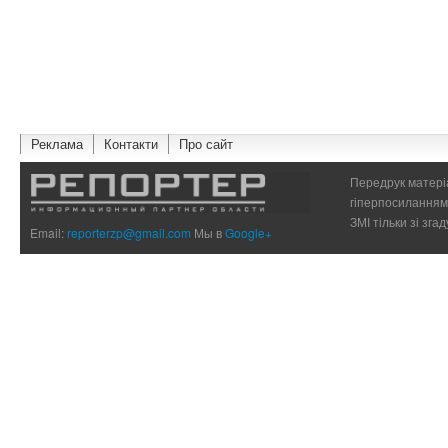
Реклама
Контакти
Про сайт
Передрук матеріа
гіперпосиланням 
ЗМІ тільки зі зг
Email:
reporterzp@gmail.com
Мы в
Google+