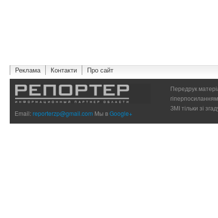
Реклама
Контакти
Про сайт
Передрук матеріа
гіперпосиланням 
ЗМІ тільки зі зг
Email:
reporterzp@gmail.com
Мы в
Google+