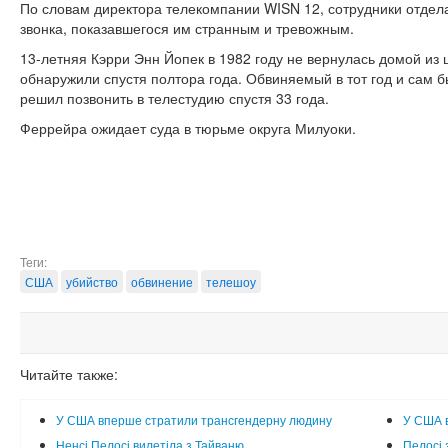
По словам директора телекомпании WISN 12, сотрудники отдел
звонка, показавшегося им странным и тревожным.
13-летняя Кэрри Энн Йопек в 1982 году не вернулась домой из 
обнаружили спустя полтора года. Обвиняемый в тот год и сам б
решил позвонить в телестудию спустя 33 года.
Феррейра ожидает суда в тюрьме округа Милуоки.
Теги:
США
убийство
обвинение
телешоу
Читайте также:
У США вперше стратили трансгендерну людину
У США в
Ненсі Пелосі вилетіла з Тайваню
Пелосі 