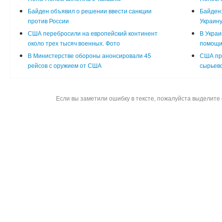
Байден объявил о решении ввести санкции
Байден:
против России
Украин
США перебросили на европейский континент
В Украи
около трех тысяч военных. Фото
помощи
В Министерстве обороны анонсировали 45
США пр
рейсов с оружием от США
сырьево
Если вы заметили ошибку в тексте, пожалуйста выделите 