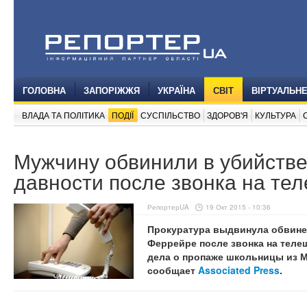
ГОЛОВНА
ЗАПОРІЖЖЯ
УКРАЇНА
СВІТ
ВІРТУАЛЬН
ВЛАДА ТА ПОЛІТИКА
ПОДІЇ
СУСПІЛЬСТВО
ЗДОРОВ'Я
КУЛЬТУРА
Мужчину обвинили в убийстве
давности после звонка на те
РепортерUA
19 Окт 2015 - 10:36
Прокуратура выдвинула обвинен
Феррейре после звонка на теле
дела о пропаже школьницы из М
сообщает
Associated Press
.