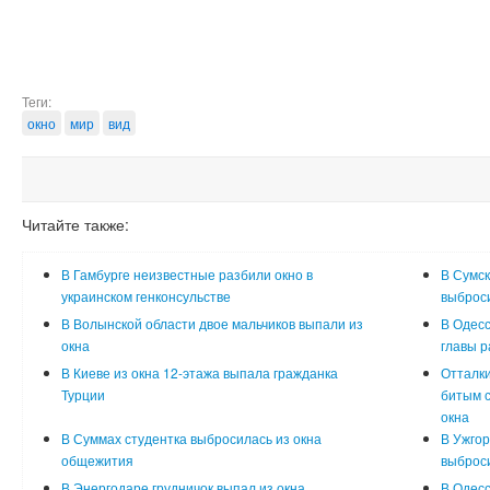
Теги:
окно
мир
вид
Читайте также:
В Гамбурге неизвестные разбили окно в
В Сумск
украинском генконсульстве
выброси
В Волынской области двое мальчиков выпали из
В Одесс
окна
главы р
В Киеве из окна 12-этажа выпала гражданка
Отталки
Турции
битым с
окна
В Суммах студентка выбросилась из окна
В Ужгор
общежития
выброс
В Энергодаре грудничок выпал из окна
В Одесс