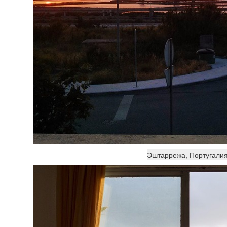
Эштаррежа, Португали