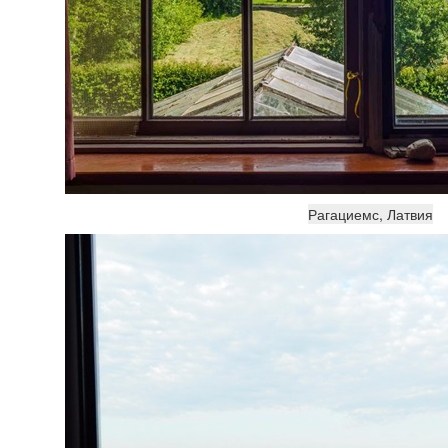
Рагациемс, Латвия