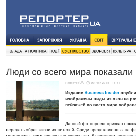
ГОЛОВНА
ЗАПОРІЖЖЯ
УКРАЇНА
СВІТ
ВІРТУАЛЬН
ВЛАДА ТА ПОЛІТИКА
ПОДІЇ
СУСПІЛЬСТВО
ЗДОРОВ'Я
КУЛЬТУРА
Люди со всего мира показали 
РепортерUA
09 Ноя 2015 - 15:41
Издание
Business Insider
опубли
изображены виды из окон на ра
пейзажей со всего мира собрал
Данный фотопроект призван показ
передать образ жизни их жителей. Среди представленных на фо
мегаполисы, так и крошечные деревушки. В частности, показан в