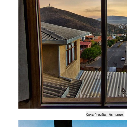
Кочабамба, Боливия