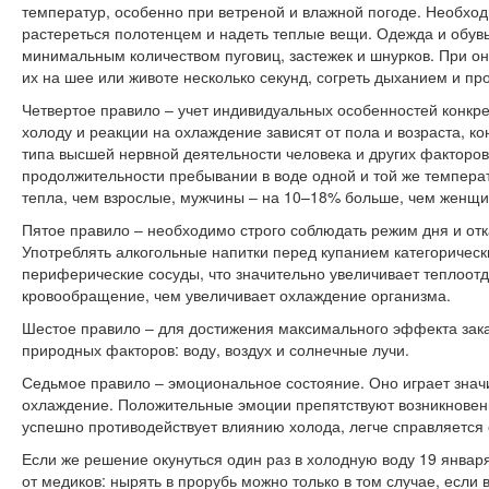
температур, особенно при ветреной и влажной погоде. Необхо
растереться полотенцем и надеть теплые вещи. Одежда и обув
минимальным количеством пуговиц, застежек и шнурков. При о
их на шее или животе несколько секунд, согреть дыханием и пр
Четвертое правило ‒ учет индивидуальных особенностей конкре
холоду и реакции на охлаждение зависят от пола и возраста, ко
типа высшей нервной деятельности человека и других факторо
продолжительности пребывании в воде одной и той же темпера
тепла, чем взрослые, мужчины ‒ на 10–18% больше, чем женщи
Пятое правило ‒ необходимо строго соблюдать режим дня и отк
Употреблять алкогольные напитки перед купанием категорическ
периферические сосуды, что значительно увеличивает теплоот
кровообращение, чем увеличивает охлаждение организма.
Шестое правило ‒ для достижения максимального эффекта зака
природных факторов: воду, воздух и солнечные лучи.
Седьмое правило ‒ эмоциональное состояние. Оно играет знач
охлаждение. Положительные эмоции препятствуют возникновен
успешно противодействует влиянию холода, легче справляется 
Если же решение окунуться один раз в холодную воду 19 январ
от медиков: нырять в прорубь можно только в том случае, если 