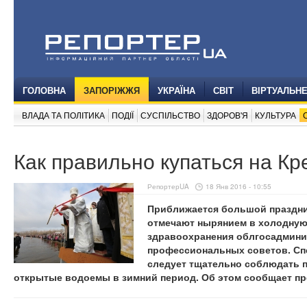
ГОЛОВНА
ЗАПОРІЖЖЯ
УКРАЇНА
СВІТ
ВІРТУАЛЬН
ВЛАДА ТА ПОЛІТИКА
ПОДІЇ
СУСПІЛЬСТВО
ЗДОРОВ'Я
КУЛЬТУРА
Как правильно купаться на К
РепортерUA
18 Янв 2016 - 10:55
Приближается большой праздни
отмечают нырянием в холодную 
здравоохранения облгосадмини
профессиональных советов. Сп
следует тщательно соблюдать 
открытые водоемы в зимний период. Об этом сообщает пр