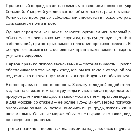
Правильный подход к занятию зимним плаванием позволяет укре
болезней. У моржей увеличивается объем легких, растет мыше
Количество простудных заболеваний снижается в несколько раз
сокращается почти втрое.
Однако перед тем, как начать закалять организм или в первый 
обязательно посоветоваться с врачом, ведь существует целый 
заболеваний, при которых зимнее плавание противопоказано. Е
следует ознакомиться с основными принципами зимнего ныряни
улучшить здоровье.
Первое правило любого закаливания ‒ систематичность. Присп
обеспечивается только при ежедневном контакте с холодной вод
водоемах, то следует принимать холодный душ или обливаться 
Второе правило ‒ постепенность. Закалку холодной водой желат
медленно снижая температуру воды и увеличивая продолжител
проруби для начинающих, в зависимости от температуры воды,
а для моржей со стажем ‒ не более 1,5–2 минут. Перед погруж
энергичную разминку, потом намочить лицо, грудь, живот и спин
шею и плыть. Опытные моржи обычно не ныряют с головой, ведь
охлаждению организма.
Третье правило ‒ после выхода зимой из воды человек ощущает