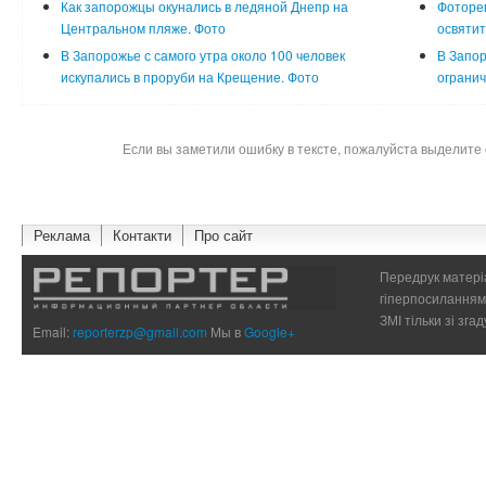
Как запорожцы окунались в ледяной Днепр на
Фоторе
Центральном пляже. Фото
освятит
В Запорожье с самого утра около 100 человек
В Запо
искупались в проруби на Крещение. Фото
ограни
Если вы заметили ошибку в тексте, пожалуйста выделите 
Реклама
Контакти
Про сайт
Передрук матеріа
гіперпосиланням 
ЗМІ тільки зі зг
Email:
reporterzp@gmail.com
Мы в
Google+