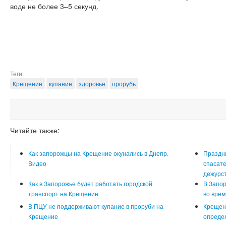
воде не более 3–5 секунд.
Теги:
Крещение
купание
здоровье
прорубь
Читайте также:
Как запорожцы на Крещение окунались в Днепр.
Праздн
Видео
спасате
дежурст
Как в Запорожье будет работать городской
В Запор
транспорт на Крещение
во вре
В ПЦУ не поддерживают купание в проруби на
Крещен
Крещение
определ