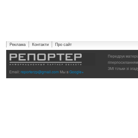
Реклама
Контакти
Про сайт
Передрук матеріа
гіперпосиланням 
ЗМІ тільки зі зг
Email:
reporterzp@gmail.com
Мы в
Google+