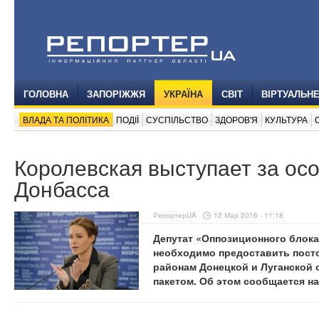
ГОЛОВНА
ЗАПОРІЖЖЯ
УКРАЇНА
СВІТ
ВІРТУАЛЬН
ВЛАДА ТА ПОЛІТИКА
ПОДІЇ
СУСПІЛЬСТВО
ЗДОРОВ'Я
КУЛЬТУРА
Королевская выступает за осо
Донбасса
РепортерUA
12 Мар 2016 - 11:18
Депутат «Оппозиционного блока
необходимо предоставить пост
районам Донецкой и Луганской 
пакетом. Об этом сообщается на