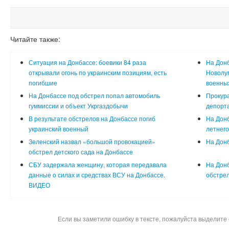
Читайте также:
Ситуация на Донбассе: боевики 84 раза
На Донб
открывали огонь по украинским позициям, есть
Новолуг
погибшие
военны
На Донбассе под обстрел попал автомобиль
Прокура
гуммиссии и объект Укргаздобычи
депорт
В результате обстрелов на Донбассе погиб
На Донб
украинский военный
летнего
Зеленский назвал «большой провокацией»
На Донб
обстрел детского сада на Донбассе
СБУ задержала женщину, которая передавала
На Донб
данные о силах и средствах ВСУ на Донбассе.
обстрел
ВИДЕО
Если вы заметили ошибку в тексте, пожалуйста выделите 