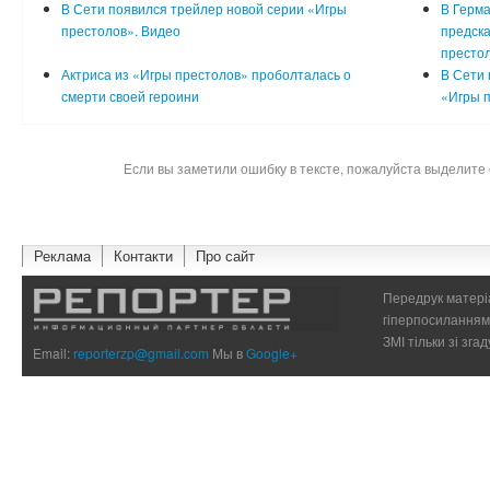
В Сети появился трейлер новой серии «Игры
В Герма
престолов». Видео
предск
престо
Актриса из «Игры престолов» проболталась о
В Сети 
смерти своей героини
«Игры п
Если вы заметили ошибку в тексте, пожалуйста выделите 
Реклама
Контакти
Про сайт
Передрук матеріа
гіперпосиланням 
ЗМІ тільки зі зг
Email:
reporterzp@gmail.com
Мы в
Google+