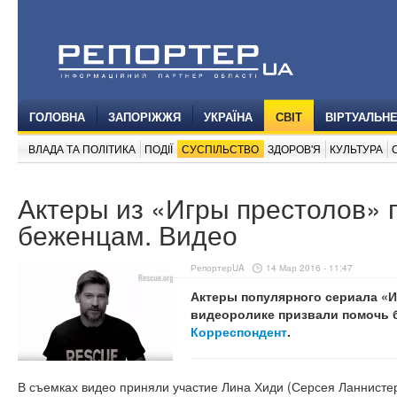
ГОЛОВНА
ЗАПОРІЖЖЯ
УКРАЇНА
СВІТ
ВІРТУАЛЬН
ВЛАДА ТА ПОЛІТИКА
ПОДІЇ
СУСПІЛЬСТВО
ЗДОРОВ'Я
КУЛЬТУРА
Актеры из «Игры престолов» 
беженцам. Видео
РепортерUA
14 Мар 2016 - 11:47
Актеры популярного сериала «И
видеоролике призвали помочь 
Корреспондент
.
В съемках видео приняли участие Лина Хиди (Серсея Ланнисте