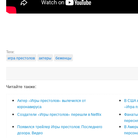
Теги:
игра престолов
актеры
беженцы
Читайте также:
Актер «Игры престолов» вылечился от
В США в
коронавируса
«Игра п
Создатели «Игры престолов» перешли в Netflix
Фанаты
пересня
Появился трейлер Игры престолов: Последнего
В Амери
дозора. Видео
персон