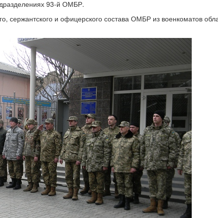
одразделениях 93-й ОМБР.
го, сержантского и офицерского состава ОМБР из военкоматов обл