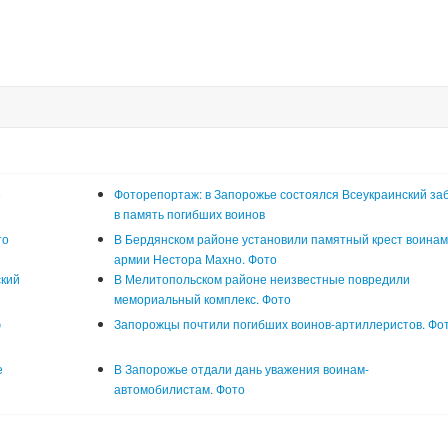
5
Фоторепортаж: в Запорожье состоялся Всеукраинский за
в память погибших воинов
то
В Бердянском районе установили памятный крест воина
армии Нестора Махно. Фото
ский
В Мелитопольском районе неизвестные повредили
мемориальный комплекс. Фото
ю
Запорожцы почтили погибших воинов-артиллеристов. Фо
е
В Запорожье отдали дань уважения воинам-
автомобилистам. Фото