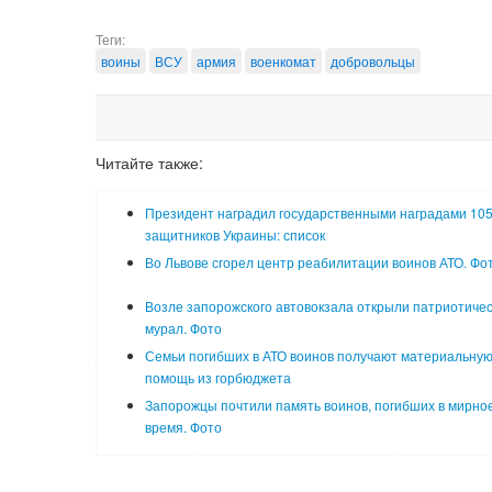
Теги:
воины
ВСУ
армия
военкомат
добровольцы
Читайте также:
Президент наградил государственными наградами 10
защитников Украины: список
Во Львове сгорел центр реабилитации воинов АТО. Фо
Возле запорожского автовокзала открыли патриотиче
мурал. Фото
Семьи погибших в АТО воинов получают материальну
помощь из горбюджета
Запорожцы почтили память воинов, погибших в мирно
время. Фото