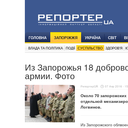
ГОЛОВНА
ЗАПОРІЖЖЯ
УКРАЇНА
СВІТ
В
ВЛАДА ТА ПОЛІТИКА
ПОДІЇ
СУСПІЛЬСТВО
ЗДОРОВ'Я
К
Из Запорожья 18 добров
армии. Фото
РепортерUA
07 Апр 2016 - 15
Около 70 запорожских
отдельной механизиро
Логвинов.
Из Запорожского облвое