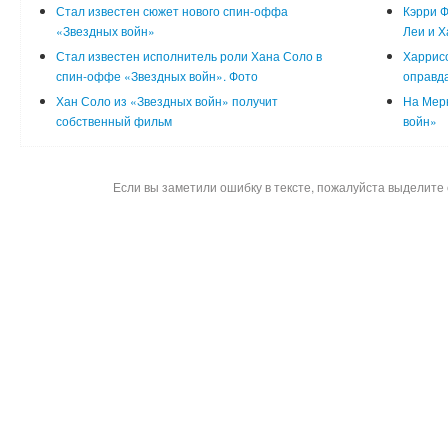
Стал известен сюжет нового спин-оффа
Кэрри Ф
«Звездных войн»
Леи и Х
Стал известен исполнитель роли Хана Соло в
Харрисо
спин-оффе «Звездных войн». Фото
оправд
Хан Соло из «Звездных войн» получит
На Мер
собственный фильм
войн»
Если вы заметили ошибку в тексте, пожалуйста выделите 