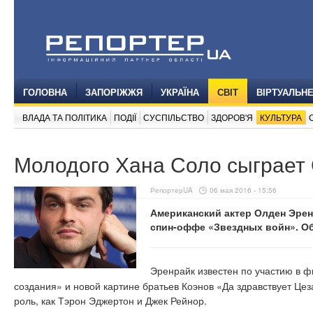
ГОЛОВНА
ЗАПОРІЖЖЯ
УКРАЇНА
СВІТ
ВІРТУАЛЬН
ВЛАДА ТА ПОЛІТИКА
ПОДІЇ
СУСПІЛЬСТВО
ЗДОРОВ'Я
КУЛЬТУРА
Молодого Хана Соло сыграет
РепортерUA
06 мая 2016 - 15:56
Американский актер Олден Эрен
спин-оффе «Звездных войн». О
Эренрайк известен по участию в 
создания» и новой картине братьев Коэнов «Да здравствует Цез
роль, как Тэрон Эджертон и Джек Рейнор.