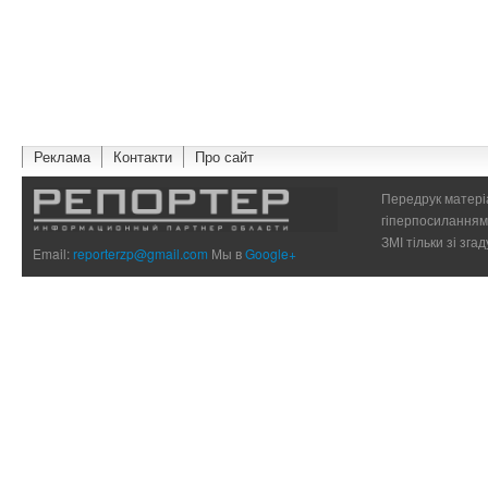
Реклама
Контакти
Про сайт
Передрук матеріа
гіперпосиланням 
ЗМІ тільки зі зг
Email:
reporterzp@gmail.com
Мы в
Google+