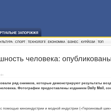
ІРТУАЛЬНЕ ЗАПОРІЖЖЯ
УЛЬТУРА
СПОРТ
ТЕХНОЛОГІЇ
ЕКОНОМІКА
БІЗНЕС
КУРЙОЗИ
ТОП
ешность человека: опубликован
:51
овали ряд снимков, которые демонстрируют результаты воз
человека. Фотографии предоставлены изданием Daily Mail, с
 с помощью киноиндустрии и модной индустрии («Героиновый шик»