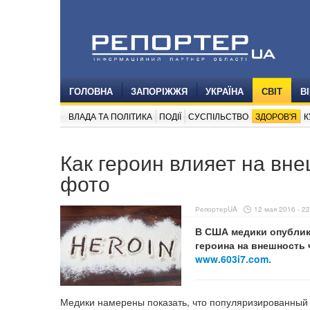
ГОЛОВНА
ЗАПОРІЖЖЯ
УКРАЇНА
СВІТ
В
ВЛАДА ТА ПОЛІТИКА
ПОДІЇ
СУСПІЛЬСТВО
ЗДОРОВ'Я
К
Как героин влияет на вн
фото
РепортерUA
12 мая 2016 - 22
В США медики опублик
героина на внешность 
www.603i7.com.
Медики намерены показать, что популяризированный