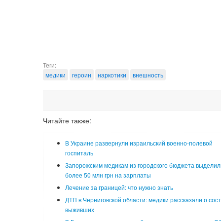
Теги:
медики
героин
наркотики
внешность
Читайте также:
В Украине развернули израильский военно-полевой
госпиталь
Запорожским медикам из городского бюджета выделил
более 50 млн грн на зарплаты
Лечение за границей: что нужно знать
ДТП в Черниговской области: медики рассказали о сос
выживших