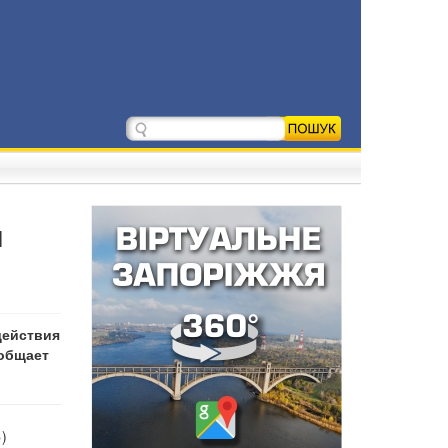
ы
действия
ообщает
)