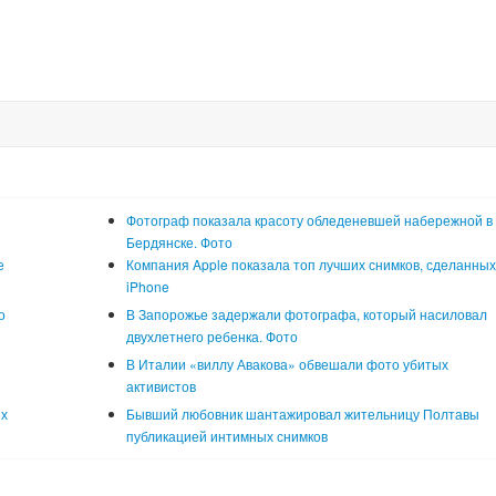
Фотограф показала красоту обледеневшей набережной в
Бердянске. Фото
е
Компания Apple показала топ лучших снимков, сделанных
iPhone
о
В Запорожье задержали фотографа, который насиловал
двухлетнего ребенка. Фото
В Италии «виллу Авакова» обвешали фото убитых
активистов
ях
Бывший любовник шантажировал жительницу Полтавы
публикацией интимных снимков