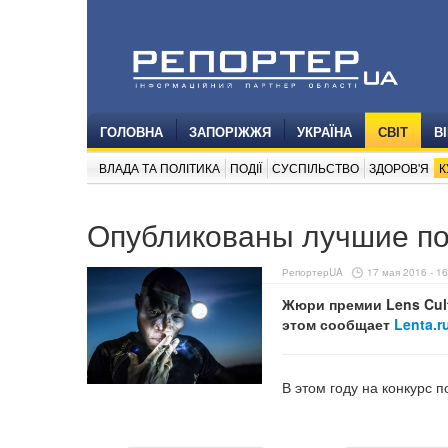
ГОЛОВНА
ЗАПОРІЖЖЯ
УКРАЇНА
СВІТ
В
ВЛАДА ТА ПОЛІТИКА
ПОДІЇ
СУСПІЛЬСТВО
ЗДОРОВ'Я
К
Опубликованы лучшие по
РепортерUA
17 мая 2016 - 16
Жюри премии Lens Cul
этом сообщает
Lenta.r
В этом году на конкурс 