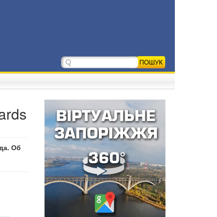
ards
да. Об