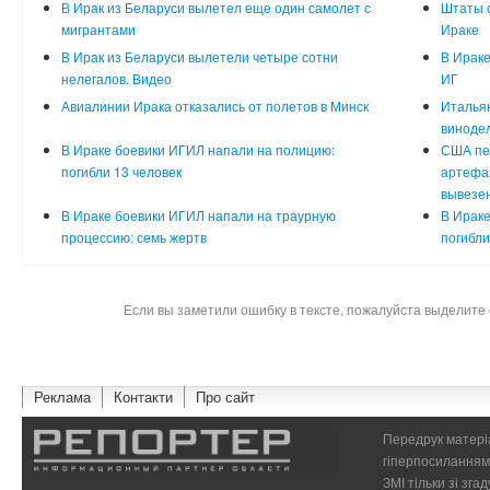
В Ирак из Беларуси вылетел еще один самолет с
Штаты с
мигрантами
Ираке
В Ирак из Беларуси вылетели четыре сотни
В Ираке
нелегалов. Видео
ИГ
Авиалинии Ирака отказались от полетов в Минск
Итальян
виноде
В Ираке боевики ИГИЛ напали на полицию:
США пе
погибли 13 человек
артефак
вывезен
В Ираке боевики ИГИЛ напали на траурную
В Ираке
процессию: семь жертв
погибли
Если вы заметили ошибку в тексте, пожалуйста выделите 
Реклама
Контакти
Про сайт
Передрук матеріа
гіперпосиланням 
ЗМІ тільки зі зг