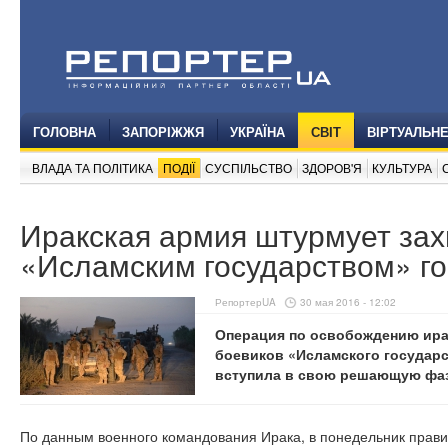
ГОЛОВНА
ЗАПОРІЖЖЯ
УКРАЇНА
СВІТ
ВІРТУАЛЬН
ВЛАДА ТА ПОЛІТИКА
ПОДІЇ
СУСПІЛЬСТВО
ЗДОРОВ'Я
КУЛЬТУРА
Иракская армия штурмует за
«Исламским государством» го
РепортерUA
30 мая 2016 - 12:02
Операция по освобождению ира
боевиков «Исламского государст
вступила в свою решающую фаз
По данным военного командования Ирака, в понедельник прави