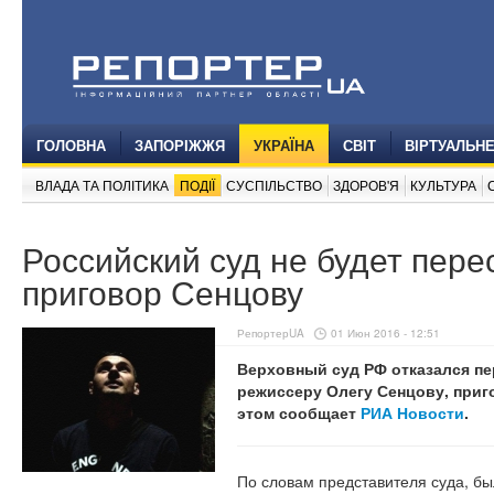
ГОЛОВНА
ЗАПОРІЖЖЯ
УКРАЇНА
СВІТ
ВІРТУАЛЬН
ВЛАДА ТА ПОЛІТИКА
ПОДІЇ
СУСПІЛЬСТВО
ЗДОРОВ'Я
КУЛЬТУРА
Российский суд не будет пер
приговор Сенцову
РепортерUA
01 Июн 2016 - 12:51
Верховный суд РФ отказался п
режиссеру Олегу Сенцову, приг
этом сообщает
РИА Новости
.
По словам представителя суда, бы