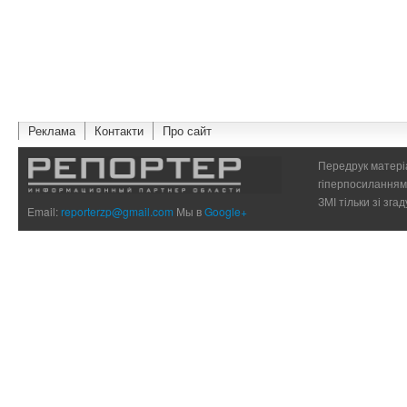
Реклама
Контакти
Про сайт
Передрук матеріа
гіперпосиланням 
ЗМІ тільки зі зг
Email:
reporterzp@gmail.com
Мы в
Google+