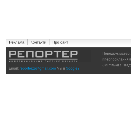
Реклама
Контакти
Про сайт
Передрук матеріа
гіперпосиланням 
ЗМІ тільки зі зг
Email:
reporterzp@gmail.com
Мы в
Google+