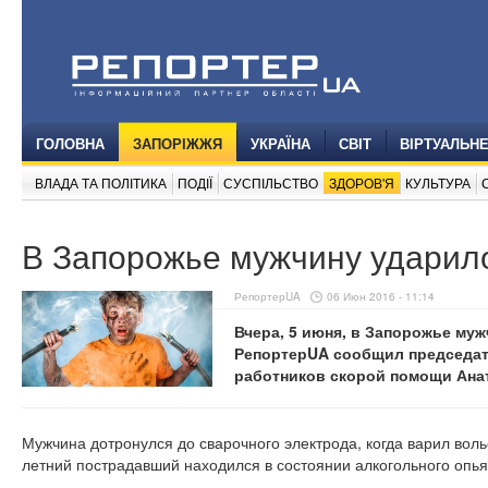
ГОЛОВНА
ЗАПОРІЖЖЯ
УКРАЇНА
СВІТ
ВІРТУАЛЬН
ВЛАДА ТА ПОЛІТИКА
ПОДІЇ
СУСПІЛЬСТВО
ЗДОРОВ'Я
КУЛЬТУРА
В Запорожье мужчину ударил
РепортерUA
06 Июн 2016 - 11:14
Вчера, 5 июня, в Запорожье муж
РепортерUA сообщил председа
работников скорой помощи Ана
Мужчина дотронулся до сварочного электрода, когда варил воль
летний пострадавший находился в состоянии алкогольного оп