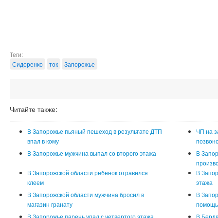
Теги:
Сидоренко
ток
Запорожье
Читайте также:
В Запорожье пьяный пешеход в результате ДТП
ЧП на з
впал в кому
позвоно
В Запорожье мужчина выпал со второго этажа
В Запо
произв
В Запорожской области ребенок отравился
В Запор
клеем
этажа
В Запорожской области мужчина бросил в
В Запор
магазин гранату
помощь
В Запорожье парень упал с четвертого этажа
В Бердя