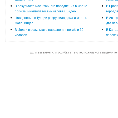
В результате масштабного наводнения в Иране
В Брази
погибли минимум восемь человек. Видео
городо
Наводнение в Турции разрушило дома и мосты.
В Австр
Фото. Видео
два чел
В Индии в результате наводнения погибли 30
В Канад
человек
человек
Если вы заметили ошибку в тексте, пожалуйста выделите 