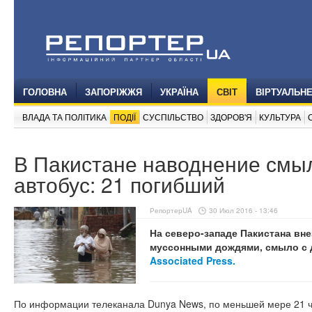
ГОЛОВНА
ЗАПОРІЖЖЯ
УКРАЇНА
СВІТ
ВІРТУАЛЬН
ВЛАДА ТА ПОЛІТИКА
ПОДІЇ
СУСПІЛЬСТВО
ЗДОРОВ'Я
КУЛЬТУРА
В Пакистане наводнение смы
автобус: 21 погибший
РепортерUA
30 Июл 2016 - 13:46
На северо-западе Пакистана вн
муссонными дождями, смыло с 
Associated Press.
По информации телеканала Dunya News, по меньшей мере 21 ч