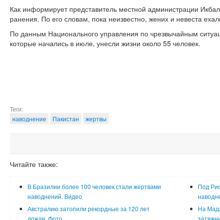
Как информирует представитель местной администрации Икбал
ранения. По его словам, пока неизвестно, жених и невеста ехал
По данным Национального управления по чрезвычайным ситуац
которые начались в июле, унесли жизни около 55 человек.
Теги:
наводнение
Пакистан
жертвы
Читайте также:
В Бразилии более 100 человек стали жертвами
Под Ри
наводнений. Видео
наводне
Австралию затопили рекордные за 120 лет
На Мада
дожди. Фото
затяжны