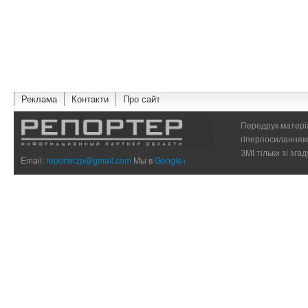
Реклама
Контакти
Про сайт
Передрук матеріа
гіперпосиланням 
ЗМІ тільки зі зг
Email:
reporterzp@gmail.com
Мы в
Google+