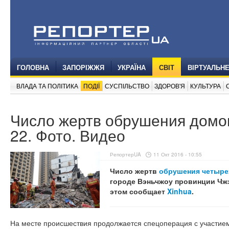
ГОЛОВНА
ЗАПОРІЖЖЯ
УКРАЇНА
СВІТ
ВІРТУАЛЬН
ВЛАДА ТА ПОЛІТИКА
ПОДІЇ
СУСПІЛЬСТВО
ЗДОРОВ'Я
КУЛЬТУРА
Число жертв обрушения домов
22. Фото. Видео
РепортерUA
11 Окт 2016 - 10:55
Число жертв
обрушения четыре
городе Вэньчжоу провинции Чжэ
этом сообщает
Xinhua
.
На месте происшествия продолжается спецоперация с участием