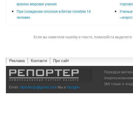
военно-морские учения
торговл
При схождении оползня в Китае погибли 14
Ученые 
человек
«искусс
Если вы заметили ошибку в тексте, пожалуйста выделите 
Реклама
Контакти
Про сайт
Передрук матеріа
гіперпосиланням 
ЗМІ тільки зі зг
Email:
reporterzp@gmail.com
Мы в
Google+