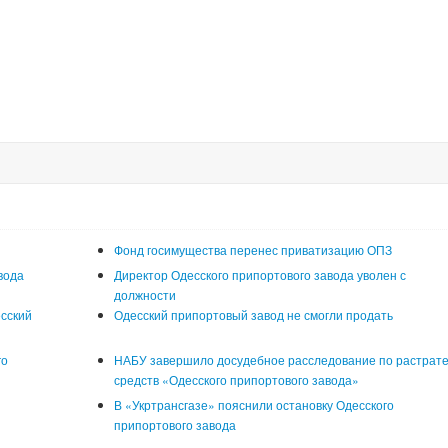
Фонд госимущества перенес приватизацию ОПЗ
вода
Директор Одесского припортового завода уволен с
должности
сский
Одесский припортовый завод не смогли продать
го
НАБУ завершило досудебное расследование по растрат
средств «Одесского припортового завода»
В «Укртрансгазе» пояснили остановку Одесского
припортового завода