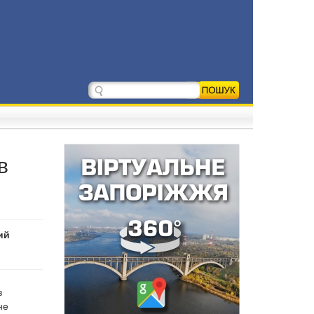
в
ий
в
не