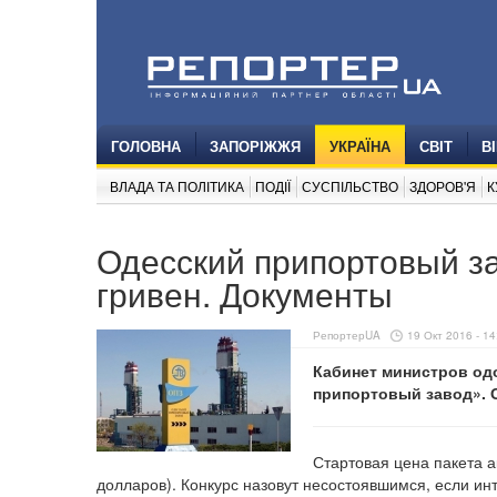
ГОЛОВНА
ЗАПОРІЖЖЯ
УКРАЇНА
СВІТ
В
ВЛАДА ТА ПОЛІТИКА
ПОДІЇ
СУСПІЛЬСТВО
ЗДОРОВ'Я
К
Одесский припортовый з
гривен. Документы
РепортерUA
19 Окт 2016 - 14
Кабинет министров од
припортовый завод». 
Стартовая цена пакета 
долларов). Конкурс назовут несостоявшимся, если ин