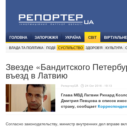
ГОЛОВНА
ЗАПОРІЖЖЯ
УКРАЇНА
СВІТ
ВІРТУАЛЬН
ВЛАДА ТА ПОЛІТИКА
ПОДІЇ
СУСПІЛЬСТВО
ЗДОРОВ'Я
КУЛЬТУРА
Звезде «Бандитского Петербу
въезд в Латвию
РепортерUA
24 Окт 2016 - 19:13
Глава МВД Латвии Рихард Козло
Дмитрия Певцова в список инос
страну, сообщает
Корреспонден
Согласно законодательству, министр внутренних дел вправе вкл