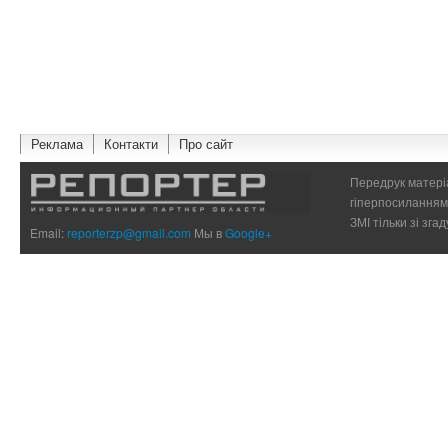
Реклама
Контакти
Про сайт
Передрук матеріа
гіперпосиланням 
ЗМІ тільки зі зг
Email:
reporterzp@gmail.com
Мы в
Google+