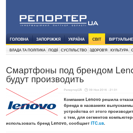
ГОЛОВНА
ЗАПОРІЖЖЯ
УКРАЇНА
СВІТ
ВІРТУАЛЬН
ВЛАДА ТА ПОЛІТИКА
ПОДІЇ
СУСПІЛЬСТВО
ЗДОРОВ'Я
КУЛЬТУРА
Смартфоны под брендом Len
будут производить
РепортерUA
09 Ноя 2016 - 21:01
Компания Lenovo решила отказа
бренда в названиях выпускаем
устройства от этого производит
с тем, для сегментов компьютер
использовать бренд Lenovo, сообщает
ITC.ua
.