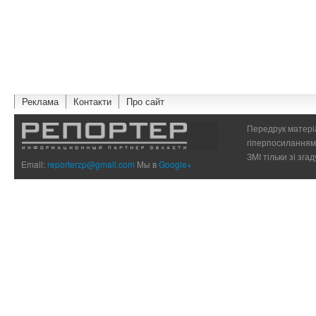
Реклама
Контакти
Про сайт
Передрук матеріа
гіперпосиланням 
ЗМІ тільки зі зг
Email:
reporterzp@gmail.com
Мы в
Google+